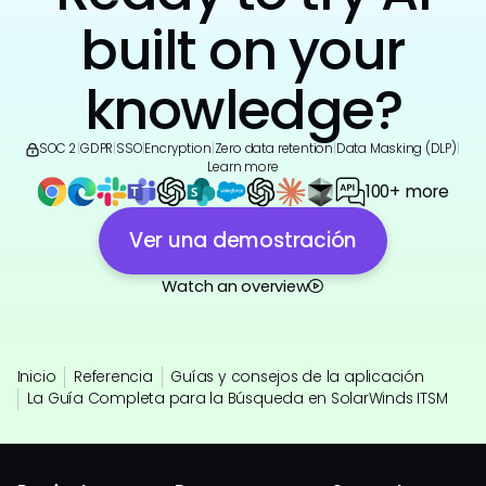
built on your
knowledge?
SOC 2
|
GDPR
|
SSO
|
Encryption
|
Zero data retention
|
Data Masking (DLP)
|
Learn more
100+ more
Ver una demostración
Watch an overview
Inicio
Referencia
Guías y consejos de la aplicación
La Guía Completa para la Búsqueda en SolarWinds ITSM