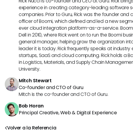
Rick Nucci is co-founder and CEO at Guru. Rick bring
experience in creating category-leading software s
companies. Prior to Guru, Rick was the founder and 
officer of Boomi, which defined and led a new segmen
ever cloud integration platform-as-a-service. Boo
Dell in 2010, where Rick went on to run the Boomi busin
general manager, helping grow the organization into
leader it is today. Rick frequently speaks at industr
startups, SaaS and cloud computing. Rick holds a B
in Logistics, Materials, and Supply Chain Manageme
University.
Mitch Stewart
Co-founder and CTO of Guru
Mitch is the co-founder and CTO of Guru.
Bob Horan
Principal Creative, Web & Digital Experience
Volver a la Referencia