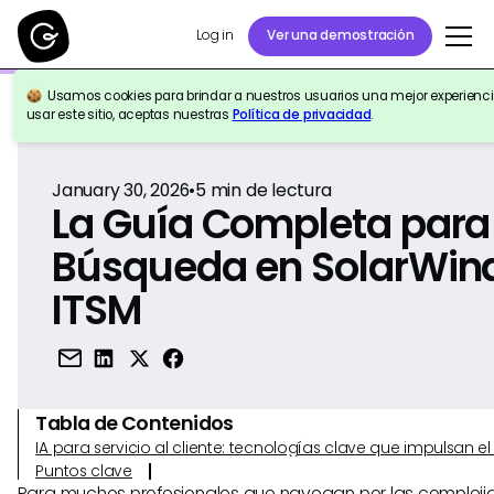
Log in
Ver una demostración
Usamos cookies para brindar a nuestros usuarios una mejor experiencia
Volver a la Referencia
usar este sitio, aceptas nuestras
Política de privacidad
.
January 30, 2026
•
5
min de lectura
La Guía Completa para 
Búsqueda en SolarWin
ITSM
Tabla de Contenidos
IA para servicio al cliente: tecnologías clave que impulsan 
Puntos clave
Para muchos profesionales que navegan por las complej