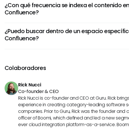
La búsqueda en STACK puede ayudarte a localizar varios 
¿Con qué frecuencia se indexa el contenido e
dentro de tus espacios de Confluence, incluyendo páginas
Confluence?
adjuntos, comentarios y entradas de blog. Aprovechar las
filtros adecuados puede mejorar tu búsqueda en cualquie
El contenido se indexa automáticamente cuando se crea o
de contenido.
¿Puedo buscar dentro de un espacio específic
embargo, puede haber retrasos ocasionales en la indexac
Confluence?
especialmente para repositorios grandes. Actualizar regu
páginas puede ayudar a asegurar que el contenido más re
Sí, puedes filtrar tu BÚSQUEDA en Confluence para buscar 
en tus resultados de búsqueda.
espacio específico. Esto es útil para reducir tus resultado
trabajar en instancias más grandes de Confluence con mú
Colaboradores
proyectos.
Rick Nucci
Co-founder & CEO
Rick Nucci is co-founder and CEO at Guru. Rick bring
experience in creating category-leading software s
companies. Prior to Guru, Rick was the founder and 
officer of Boomi, which defined and led a new segmen
ever cloud integration platform-as-a-service. Boo