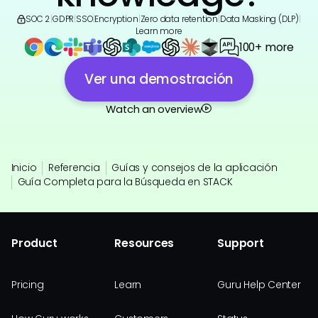
SOC 2
|
GDPR
|
SSO
|
Encryption
|
Zero data retention
|
Data Masking (DLP)
|
Learn more
100+ more
Ver una demostración
Watch an overview
Inicio
Referencia
Guías y consejos de la aplicación
Guía Completa para la Búsqueda en STACK
Product
Resources
Support
Pricing
Learn
Guru Help Center