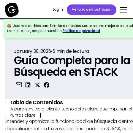
Log in
Ver una demostración
Usamos cookies para brindar a nuestros usuarios una mejor experiencia
Volver a la Referencia
usar este sitio, aceptas nuestras
Política de privacidad
.
January 30, 2026
•
6
min de lectura
Guía Completa para la
Búsqueda en STACK
Tabla de Contenidos
IA para servicio al cliente: tecnologías clave que impulsan 
Puntos clave
Entender y optimizar la funcionalidad de búsqueda dentro
específicamente a través de la búsqueda en STACK, es e