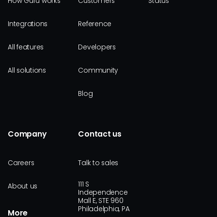
How Guru works
Customers
Status
Integrations
Reference
All features
Developers
All solutions
Community
Blog
Company
Contact us
Careers
Talk to sales
111 S
About us
Independence
Mall E, STE 960
Philadelphia, PA
More