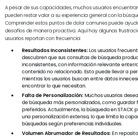
A pesar de sus capacidades, muchos usuarios encuentra
pueden restar valor a su experiencia general con la búsq
Comprender estos puntos de dolor comunes puede ayudar
desafíos de manera proactiva. Aquí hay algunas frustraci
usuarios reportan con frecuencia:
Resultados Inconsistentes:
Los usuarios frecue
descubren que sus consultas de búsqueda produc
inconsistentes, con información relevante enter
contenido no relacionado. Esto puede llevar a pe
mientras los usuarios buscan entre datos inneces
encontrar lo que necesitan.
Falta de Personalización:
Muchos usuarios desear
de búsqueda más personalizados, como guardar f
preferidos. Actualmente, la búsqueda en STACK p
una personalización extensa, lo que limita la cap
búsquedas según preferencias individuales.
Volumen Abrumador de Resultados:
En reposito