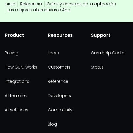
Inicio
Referencia
Guías y consejos de la aplicación
Las mejores alternativas a Aha
Product
Resources
Support
Pricing
Learn
Guru Help Center
How Guru works
Customers
Status
Integrations
Reference
All features
Developers
All solutions
Community
Blog