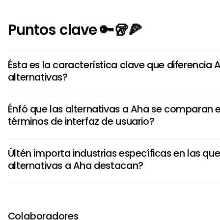
Puntos clave 🔑🥡🍕
Ésta es la característica clave que diferencia 
alternativas?
Las alternativas a Aha ofrecen características variadas c
Énfó que las alternativas a Aha se comparan 
de carreras, gestión de ideas e instrumentos de colabor
términos de interfaz de usuario?
alternativa puede destacar diferentes áreas en como op
personalización, capacidades de integroación o estructur
La interfaz de usuario de las alternativas a Aha varía en c
Últén importa industrias específicas en las que
elegancia, funcionalidad y personalización Algunas alternat
alternativas a Aha destacan?
sencillez, mientras que otras enfocan la personalización d
funcionalidades avanzadas para satisfacer preferencias 
S i, algunas alternativas a Aha están diseñadas para dest
específicas como desarrollo de software, marketing, gest
planificación de proyectos Estas alternativas ofrecen plant
Colaboradores