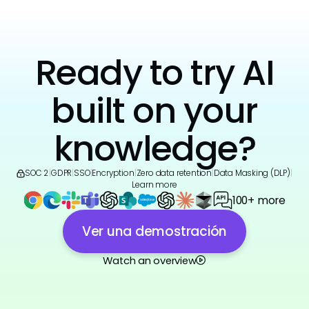
Ready to try AI
built on your
knowledge?
SOC 2
|
GDPR
|
SSO
|
Encryption
|
Zero data retention
|
Data Masking (DLP)
|
Learn more
100+ more
Ver una demostración
Watch an overview