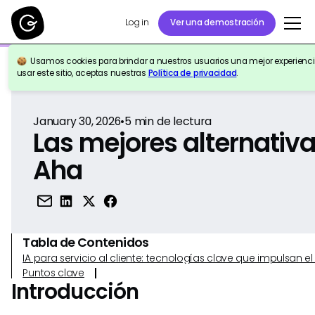
Log in
Ver una demostración
Usamos cookies para brindar a nuestros usuarios una mejor experiencia
Volver a la Referencia
usar este sitio, aceptas nuestras
Política de privacidad
.
January 30, 2026
•
5
min de lectura
Las mejores alternativa
Aha
Tabla de Contenidos
IA para servicio al cliente: tecnologías clave que impulsan 
Puntos clave
Introducción