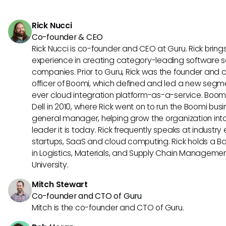
integraciones específicas para abordar con eficiencia la
únicas
Rick Nucci
Co-founder & CEO
Rick Nucci is co-founder and CEO at Guru. Rick bring
experience in creating category-leading software s
companies. Prior to Guru, Rick was the founder and 
officer of Boomi, which defined and led a new segmen
ever cloud integration platform-as-a-service. Boo
Dell in 2010, where Rick went on to run the Boomi busin
general manager, helping grow the organization into
leader it is today. Rick frequently speaks at industr
startups, SaaS and cloud computing. Rick holds a B
in Logistics, Materials, and Supply Chain Manageme
University.
Mitch Stewart
Co-founder and CTO of Guru
Mitch is the co-founder and CTO of Guru.