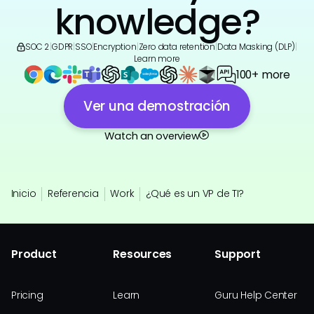
knowledge?
SOC 2
|
GDPR
|
SSO
|
Encryption
|
Zero data retention
|
Data Masking (DLP)
|
Learn more
100+ more
Ver una demostración
Watch an overview
Inicio
Referencia
Work
¿Qué es un VP de TI?
Product
Resources
Support
Pricing
Learn
Guru Help Center