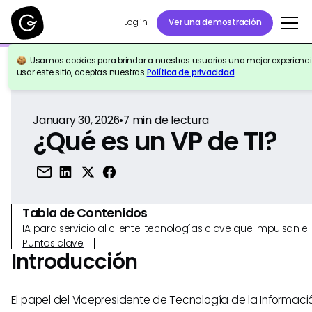
Log in
Ver una demostración
Usamos cookies para brindar a nuestros usuarios una mejor experiencia
Volver a la Referencia
usar este sitio, aceptas nuestras
Política de privacidad
.
January 30, 2026
•
7
min de lectura
¿Qué es un VP de TI?
Tabla de Contenidos
IA para servicio al cliente: tecnologías clave que impulsan 
Puntos clave
Introducción
El papel del Vicepresidente de Tecnología de la Informació