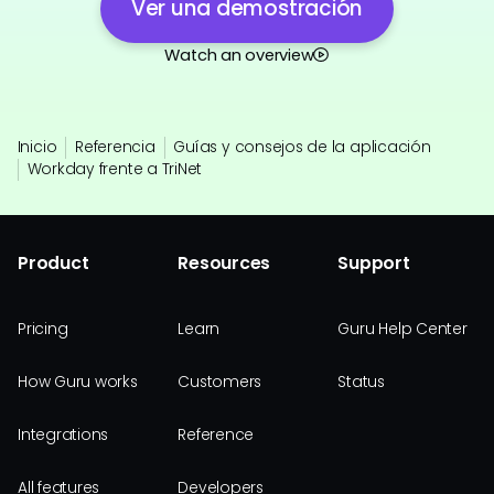
Ver una demostración
Watch an overview
Inicio
Referencia
Guías y consejos de la aplicación
Workday frente a TriNet
Product
Resources
Support
Pricing
Learn
Guru Help Center
How Guru works
Customers
Status
Integrations
Reference
All features
Developers