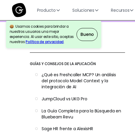
Producto
Soluciones
Recursos
Usamos cookies para brindar a
nuestros usuarios una mejor
Bueno
experiencia. Al usar este sitio, aceptas
nuestras
Política de privacidad
.
Volver a la Referencia
GUÍAS Y CONSEJOS DE LA APLICACIÓN
¿Qué es Freshcaller MCP? Un análisis
del protocolo Model Context y la
integración de AI
JumpCloud vs UKG Pro
La Guía Completa para la Búsqueda en
Bluebeam Revu
Sage HR frente a AlexisHR