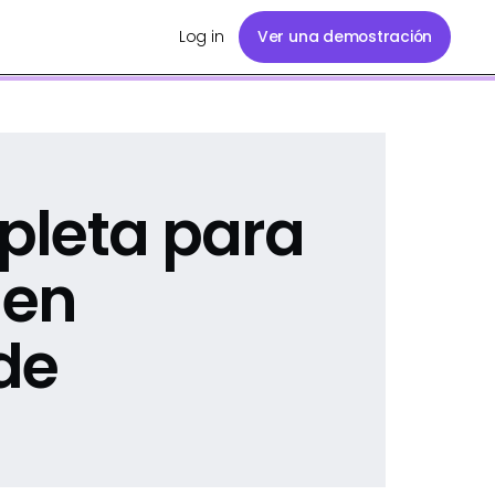
Log in
Ver una demostración
pleta para
 en
de