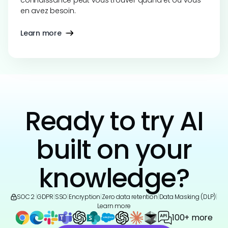
connaissance peut vous trouver quand et où vous
en avez besoin.
Learn more
Ready to try AI
built on your
knowledge?
SOC 2
|
GDPR
|
SSO
|
Encryption
|
Zero data retention
|
Data Masking (DLP)
|
Learn more
100+ more