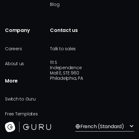
Blog
Company
Contact us
Careers
Talk to sales
111 S
About us
Independence
Mall E, STE 960
Philadelphia, PA
More
Switch to Guru
Free Templates
French (Standard)