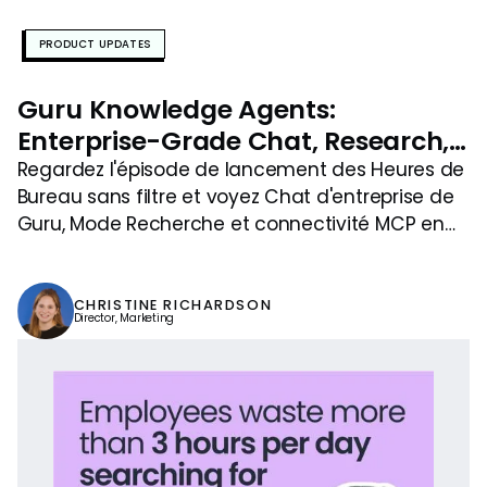
PRODUCT UPDATES
Guru Knowledge Agents:
Enterprise-Grade Chat, Research,
and MCP (UFOH Launch)
Regardez l'épisode de lancement des Heures de
Bureau sans filtre et voyez Chat d'entreprise de
Guru, Mode Recherche et connectivité MCP en
action—IA de confiance, consciente des
permissions, que vos équipes peuvent utiliser
n'importe où.
CHRISTINE RICHARDSON
Director, Marketing