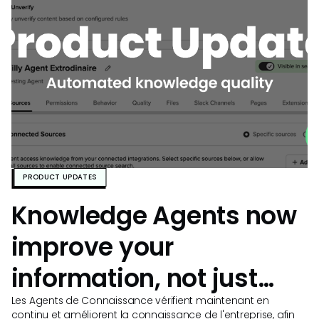
PRODUCT UPDATES
c
Knowledge Agents now
improve your
information, not just
dge
find it
Les Agents de Connaissance vérifient maintenant en
No
continu et améliorent la connaissance de l'entreprise, afin
qu