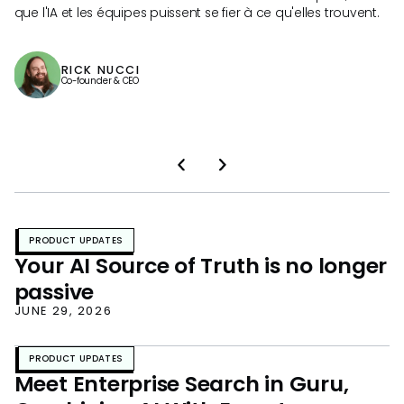
que l'IA et les équipes puissent se fier à ce qu'elles trouvent.
en
co
RICK NUCCI
Co-founder & CEO
Slide 2 of 3.
PRODUCT UPDATES
Your AI Source of Truth is no longer
passive
JUNE 29, 2026
PRODUCT UPDATES
Meet Enterprise Search in Guru,