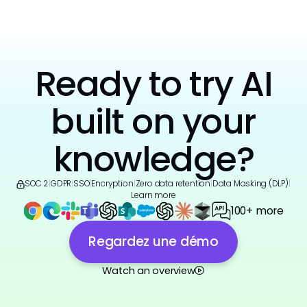
Ready to try AI
built on your
knowledge?
SOC 2
|
GDPR
|
SSO
|
Encryption
|
Zero data retention
|
Data Masking (DLP)
|
Learn more
100+ more
Regardez une démo
Watch an overview