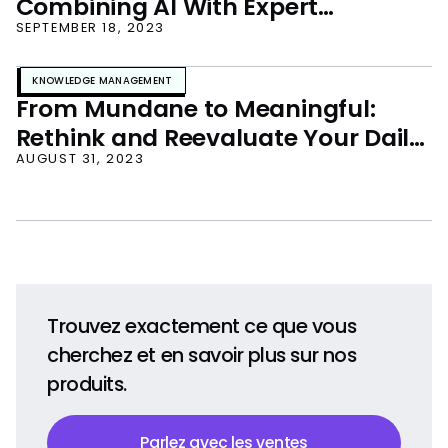
Combining AI With Expert
Verification to Give Teams Instant
SEPTEMBER 18, 2023
Answers They Can Trust
KNOWLEDGE MANAGEMENT
From Mundane to Meaningful:
Rethink and Reevaluate Your Daily
Standup Meeting
AUGUST 31, 2023
Trouvez exactement ce que vous
cherchez et en savoir plus sur nos
produits.
Parlez avec les ventes