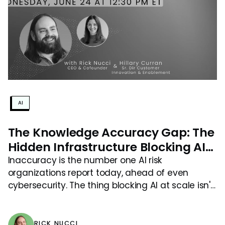
AI
The Knowledge Accuracy Gap: The
Hidden Infrastructure Blocking AI
at Scale
Inaccuracy is the number one AI risk
organizations report today, ahead of even
cybersecurity. The thing blocking AI at scale isn't
the model. It's the knowledge underneath it.
RICK NUCCI