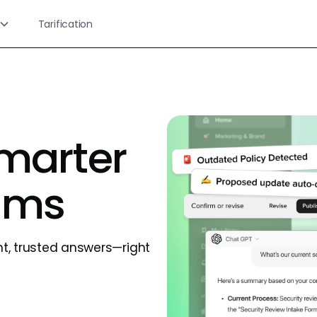
Tarification
smarter
ams
nt, trusted answers—right