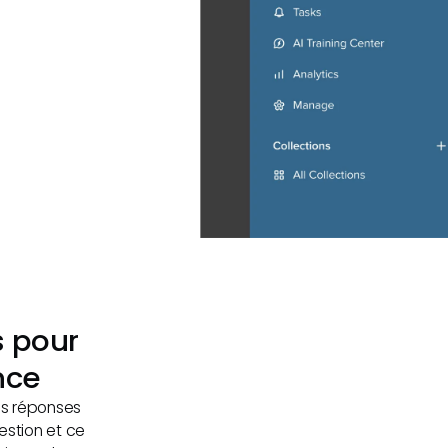
s pour
nce
es réponses
estion et ce