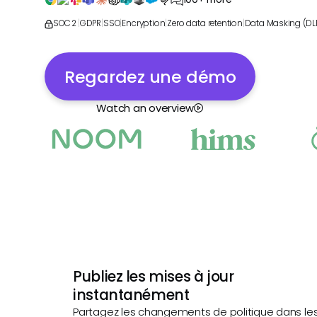
SOC 2
|
GDPR
|
SSO
|
Encryption
|
Zero data retention
|
Data Masking (DL
Regardez une démo
Watch an overview
Publiez les mises à jour
instantanément
Partagez les changements de politique dans le