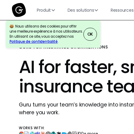
Produit
Des solutions
Ressources
Nous utilisons des cookies pour offrir
une meilleure expérience à nos utilisateurs.
OK
En utilisant ce site, vous acceptez nos
Politique de confidentialité
.
GURU FOR INSURANCE ORGANIZATIONS
AI for faster, 
insurance te
Guru turns your team’s knowledge into insta
where you work.
WORKS WITH:
100+ more