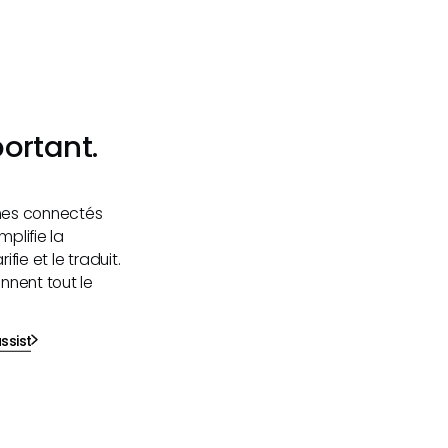
ortant.
èmes connectés
mplifie la
fie et le traduit.
nnent tout le
ssist