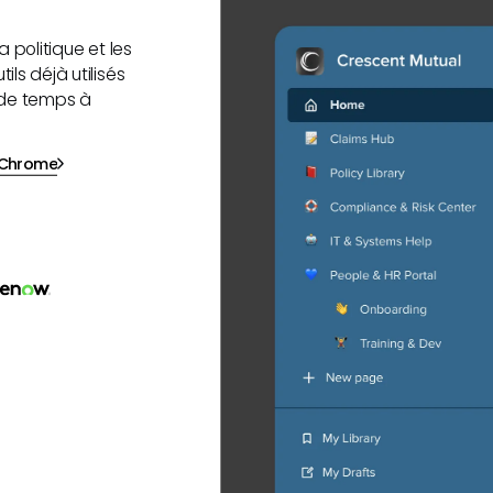
a politique et les
ls déjà utilisés
 de temps à
n Chrome