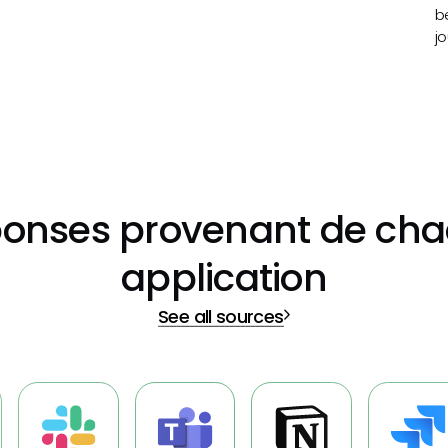
e
b
jo
onses provenant de ch
application
See all sources