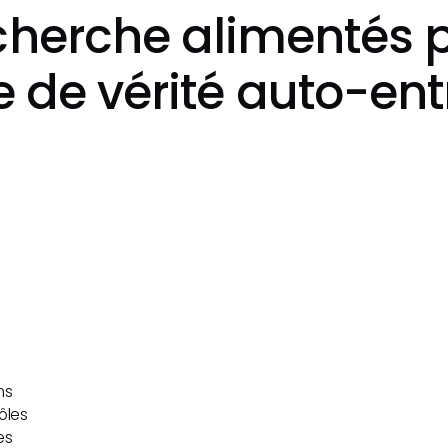
cherche alimentés 
 de vérité auto-ent
ns
ôles
es