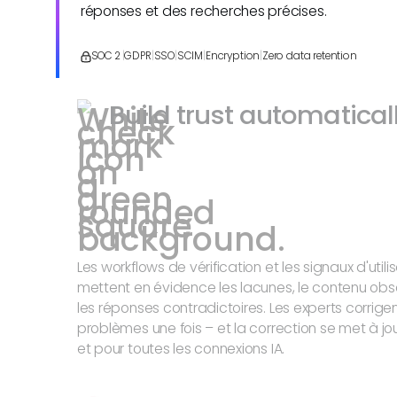
réponses et des recherches précises.
SOC 2
|
GDPR
|
SSO
|
SCIM
|
Encryption
|
Zero data retention
Build trust automatical
Les workflows de vérification et les signaux d'utili
mettent en évidence les lacunes, le contenu obs
les réponses contradictoires. Les experts corrigen
problèmes une fois – et la correction se met à jo
et pour toutes les connexions IA.