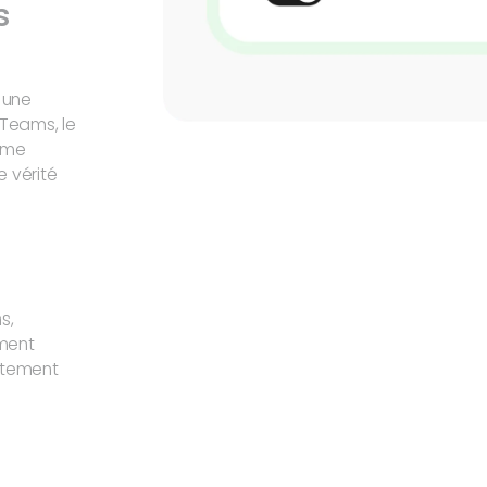
s
 une
Teams, le
omme
 vérité
s,
ement
aitement