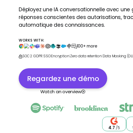
Déployez une IA conversationnelle avec une
réponses conscientes des autorisations, trace
automatique des connaissances.
WORKS WITH:
100+ more
SOC 2
|
GDPR
|
SSO
|
Encryption
|
Zero data retention
|
Data Masking (DL
Regardez une démo
Watch an overview
4.7
/5