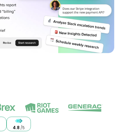
5
4.8
/5