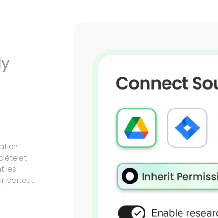
ly
sation
olète et
t les
ur partout