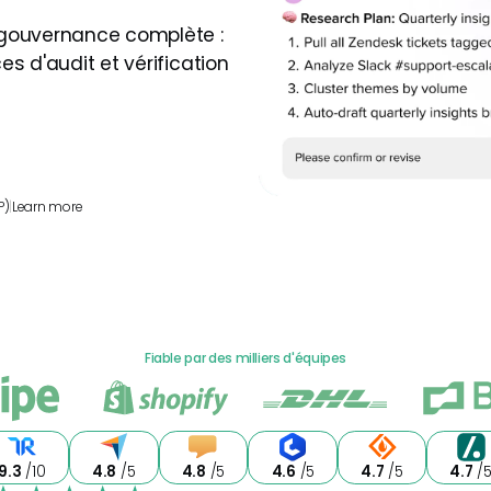
 gouvernance complète :
s d'audit et vérification
P)
|
Learn more
Fiable par des milliers d'équipes
9.3
/10
4.8
/5
4.8
/5
4.6
/5
4.7
/5
4.7
/