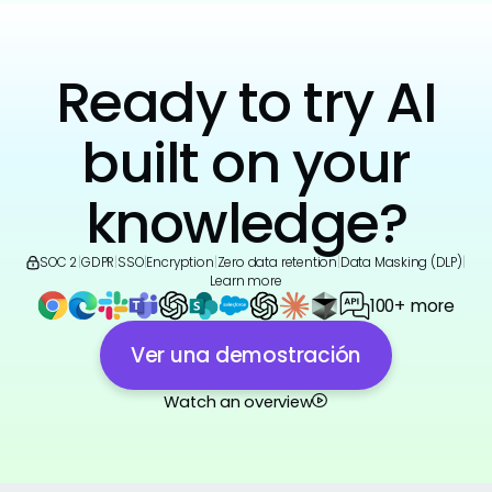
Ready to try AI
built on your
knowledge?
SOC 2
|
GDPR
|
SSO
|
Encryption
|
Zero data retention
|
Data Masking (DLP)
|
Learn more
100+ more
Ver una demostración
Watch an overview