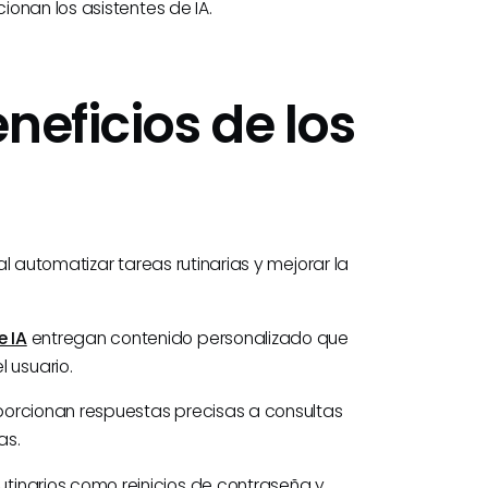
onan los asistentes de IA.
neficios de los
l automatizar tareas rutinarias y mejorar la
e IA
entregan contenido personalizado que
 usuario.
oporcionan respuestas precisas a consultas
as.
utinarios como reinicios de contraseña y