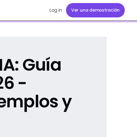
Log in
Ver una demostración
IA: Guía
26 -
jemplos y