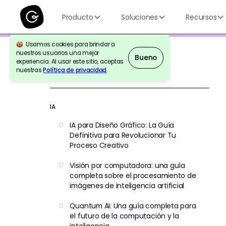
Producto
Soluciones
Recursos
Usamos cookies para brindar a
nuestros usuarios una mejor
Bueno
experiencia. Al usar este sitio, aceptas
nuestras
Política de privacidad
.
Volver a la Referencia
IA
IA para Diseño Gráfico: La Guía
Definitiva para Revolucionar Tu
Proceso Creativo
Visión por computadora: una guía
completa sobre el procesamiento de
imágenes de inteligencia artificial
Quantum AI: Una guía completa para
el futuro de la computación y la
inteligencia