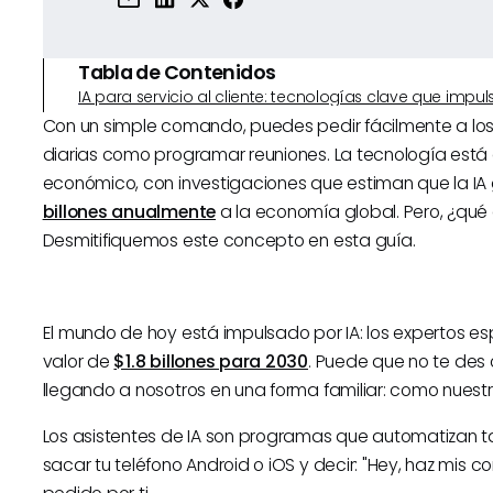
Tabla de Contenidos
IA para servicio al cliente: tecnologías clave que imp
Con un simple comando, puedes pedir fácilmente a los
diarias como programar reuniones. La tecnología está
económico, con investigaciones que estiman que la IA
billones anualmente
a la economía global. Pero, ¿qué
Desmitifiquemos este concepto en esta guía.
El mundo de hoy está impulsado por IA: los expertos e
valor de
$1.8 billones para 2030
. Puede que no te des 
llegando a nosotros en una forma familiar: como nuestr
Los asistentes de IA son programas que automatizan tar
sacar tu teléfono Android o iOS y decir: "Hey, haz mis com