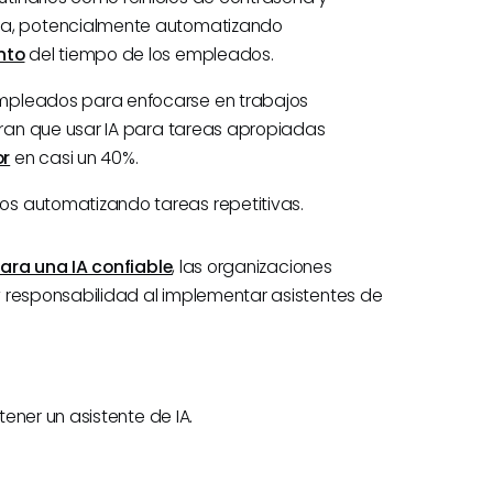
na, potencialmente automatizando
nto
del tiempo de los empleados.
empleados para enfocarse en trabajos
stran que usar IA para tareas apropiadas
or
en casi un 40%.
os automatizando tareas repetitivas.
para una IA confiable
, las organizaciones
 responsabilidad al implementar asistentes de
ener un asistente de IA.