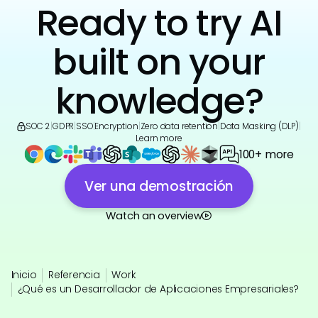
Ready to try AI
built on your
knowledge?
SOC 2
|
GDPR
|
SSO
|
Encryption
|
Zero data retention
|
Data Masking (DLP)
|
Learn more
100+ more
Ver una demostración
Watch an overview
Inicio
Referencia
Work
¿Qué es un Desarrollador de Aplicaciones Empresariales?