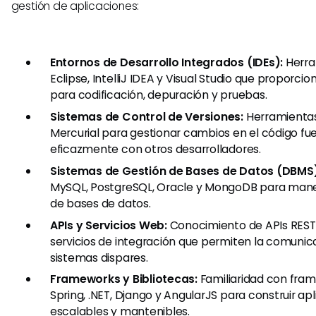
gestión de aplicaciones:
Entornos de Desarrollo Integrados (IDEs):
Herra
Eclipse, IntelliJ IDEA y Visual Studio que proporci
para codificación, depuración y pruebas.
Sistemas de Control de Versiones:
Herramientas
Mercurial para gestionar cambios en el código fu
eficazmente con otros desarrolladores.
Sistemas de Gestión de Bases de Datos (DBMS)
MySQL, PostgreSQL, Oracle y MongoDB para mane
de bases de datos.
APIs y Servicios Web:
Conocimiento de APIs RESTf
servicios de integración que permiten la comunic
sistemas dispares.
Frameworks y Bibliotecas:
Familiaridad con fr
Spring, .NET, Django y AngularJS para construir ap
escalables y mantenibles.