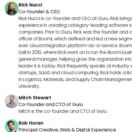
Rick Nucci
laborales.
Co-founder & CEO
Rick Nucci is co-founder and CEO at Guru. Rick bring
experience in creating category-leading software s
companies. Prior to Guru, Rick was the founder and 
officer of Boomi, which defined and led a new segmen
ever cloud integration platform-as-a-service. Boo
Dell in 2010, where Rick went on to run the Boomi busin
general manager, helping grow the organization into
leader it is today. Rick frequently speaks at industr
startups, SaaS and cloud computing. Rick holds a B
in Logistics, Materials, and Supply Chain Manageme
University.
Mitch Stewart
Co-founder and CTO of Guru
Mitch is the co-founder and CTO of Guru.
Bob Horan
Principal Creative, Web & Digital Experience