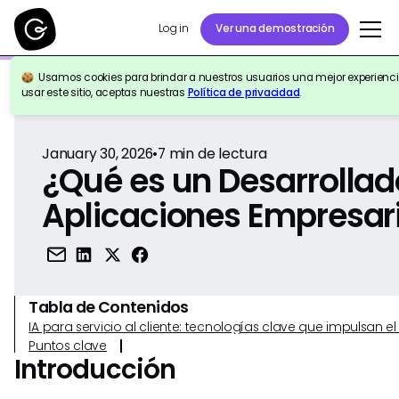
Log in
Ver una demostración
Usamos cookies para brindar a nuestros usuarios una mejor experiencia
Volver a la Referencia
usar este sitio, aceptas nuestras
Política de privacidad
.
January 30, 2026
•
7
min de lectura
¿Qué es un Desarrollad
Aplicaciones Empresar
Tabla de Contenidos
IA para servicio al cliente: tecnologías clave que impulsan 
Puntos clave
Introducción