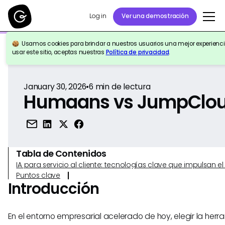
Log in
Ver una demostración
Usamos cookies para brindar a nuestros usuarios una mejor experiencia
Volver a la Referencia
usar este sitio, aceptas nuestras
Política de privacidad
.
January 30, 2026
•
6
min de lectura
Humaans vs JumpClo
Tabla de Contenidos
IA para servicio al cliente: tecnologías clave que impulsan 
Puntos clave
Introducción
En el entorno empresarial acelerado de hoy, elegir la herr