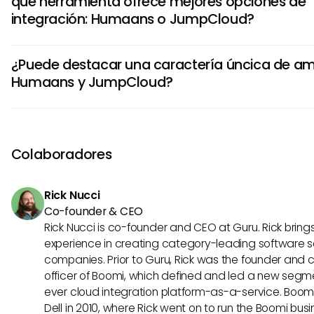
que herramienta ofrece mejores opciones de
libre y la gestión de equipos. Por el contrario, JumpCloud s
integración: Humaans o JumpCloud?
gestión de identidad y directorio, el control de acceso de 
gestión de dispositivos, con mayor enfoque en funciones 
Humaans ofrece integraciones suaves con herramientas
IT.
¿Puede destacar una caractería úncica de a
Slack, Zapier y Google Calendar para impulsar los procesos
Humaans y JumpCloud?
JumpCloud proporciona integraciones robustas con varia
nube y servicios mediante sus capacidades de LDAP-en-l
Humaans destaca con su orgánico gráfico interativo, que
representación visual de las jerarquías de equipo. La cara
de JumpCloud radica en su True Single Sign-On, que perm
Colaboradores
acceder a todas las aplicaciones con un solo conjunto de
mejorando la seguridad y la comodidad.
Rick Nucci
Co-founder & CEO
Rick Nucci is co-founder and CEO at Guru. Rick bring
experience in creating category-leading software s
companies. Prior to Guru, Rick was the founder and 
officer of Boomi, which defined and led a new segmen
ever cloud integration platform-as-a-service. Boo
Dell in 2010, where Rick went on to run the Boomi busin