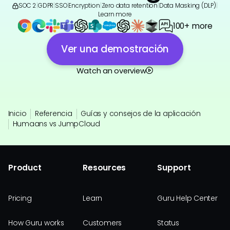
SOC 2
|
GDPR
|
SSO
|
Encryption
|
Zero data retention
|
Data Masking (DLP)
|
Learn more
100+ more
Ver una demostración
Watch an overview
Inicio
Referencia
Guías y consejos de la aplicación
Humaans vs JumpCloud
Product
Resources
Support
Pricing
Learn
Guru Help Center
How Guru works
Customers
Status