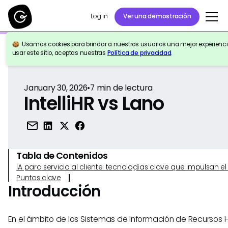
Log in
Ver una demostración
Usamos cookies para brindar a nuestros usuarios una mejor experiencia
Volver a la Referencia
usar este sitio, aceptas nuestras
Política de privacidad
.
January 30, 2026
•
7
min de lectura
IntelliHR vs Lano
Tabla de Contenidos
IA para servicio al cliente: tecnologías clave que impulsan 
Puntos clave
Introducción
En el ámbito de los Sistemas de Información de Recursos 