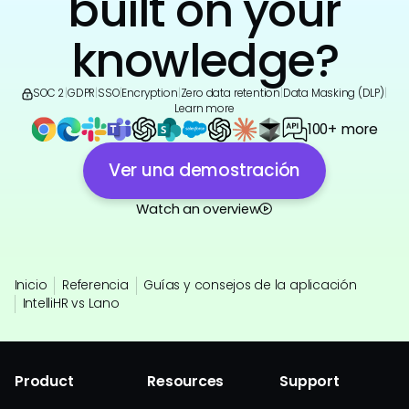
built on your
knowledge?
SOC 2
|
GDPR
|
SSO
|
Encryption
|
Zero data retention
|
Data Masking (DLP)
|
Learn more
100+ more
Ver una demostración
Watch an overview
Inicio
Referencia
Guías y consejos de la aplicación
IntelliHR vs Lano
Product
Resources
Support