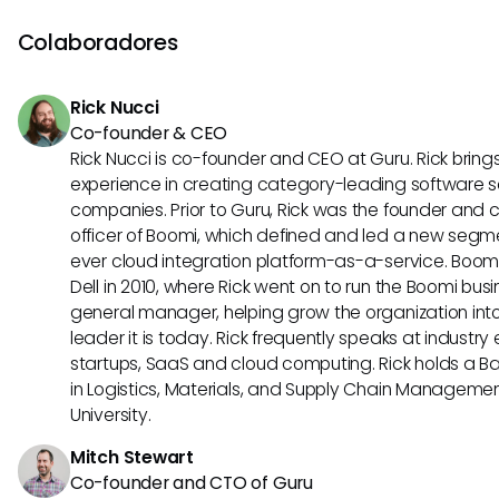
en v3 a un Sistema de Valor de Servicio flexible y enfocad
ITIL 4. ITIL 4 está diseñado para ser más ágil e integrarse
Colaboradores
marcos modernos como DevOps y Agile, enfatizando la 
valor, la colaboración y la automatización.
Rick Nucci
Co-founder & CEO
Rick Nucci is co-founder and CEO at Guru. Rick bring
experience in creating category-leading software s
companies. Prior to Guru, Rick was the founder and 
officer of Boomi, which defined and led a new segmen
ever cloud integration platform-as-a-service. Boo
Dell in 2010, where Rick went on to run the Boomi busin
general manager, helping grow the organization into
leader it is today. Rick frequently speaks at industr
startups, SaaS and cloud computing. Rick holds a B
in Logistics, Materials, and Supply Chain Manageme
University.
Mitch Stewart
Co-founder and CTO of Guru