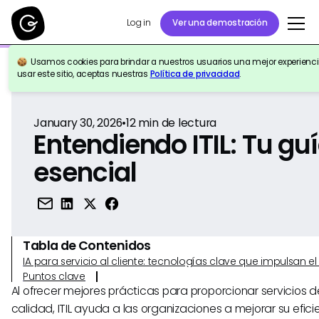
Log in
Ver una demostración
Usamos cookies para brindar a nuestros usuarios una mejor experiencia
Volver a la Referencia
usar este sitio, aceptas nuestras
Política de privacidad
.
January 30, 2026
•
12
min de lectura
Entendiendo ITIL: Tu gu
esencial
Tabla de Contenidos
IA para servicio al cliente: tecnologías clave que impulsan 
Puntos clave
Al ofrecer mejores prácticas para proporcionar servicios de
calidad, ITIL ayuda a las organizaciones a mejorar su eficie