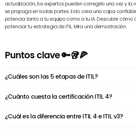
actualización, los expertos pueden corregirlo una vez y la
se propaga en todas partes. Esto crea una capa confiab
potencia tanto a tu equipo como a tu IA. Descubre cómo
potenciar tu estrategia de ITIL. Mira una demostración.
Puntos clave 🔑🥡🍕
¿Cuáles son las 5 etapas de ITIL?
Las cinco etapas de ITIL son Estrategia de Servicio, Diseño
¿Cuánto cuesta la certificación ITIL 4?
Transición de Servicio, Operación de Servicio y Mejora Con
Estas provienen de ITIL v3 pero siguen siendo útiles par
La certificación Fundamentos de ITIL 4 cuesta $300-$500,
ciclo de vida del servicio.
¿Cuál es la diferencia entre ITIL 4 e ITIL v3?
proveedor y la inclusión de capacitación.
La diferencia principal es el cambio de un ciclo de vida d