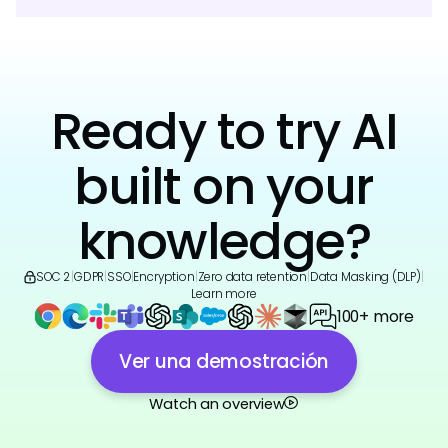
Ready to try AI
built on your
knowledge?
SOC 2
|
GDPR
|
SSO
|
Encryption
|
Zero data retention
|
Data Masking (DLP)
|
Learn more
100+ more
Ver una demostración
Watch an overview