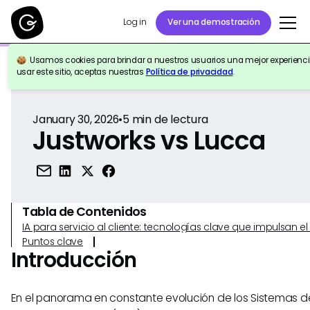
Log in
Ver una demostración
Usamos cookies para brindar a nuestros usuarios una mejor experiencia
Volver a la Referencia
usar este sitio, aceptas nuestras
Política de privacidad
.
January 30, 2026
•
5
min de lectura
Justworks vs Lucca
Tabla de Contenidos
IA para servicio al cliente: tecnologías clave que impulsan 
Puntos clave
Introducción
En el panorama en constante evolución de los Sistemas d