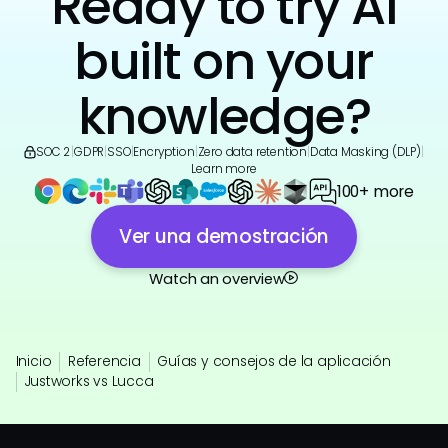
Ready to try AI
built on your
knowledge?
SOC 2
|
GDPR
|
SSO
|
Encryption
|
Zero data retention
|
Data Masking (DLP)
|
Learn more
100+ more
Ver una demostración
Watch an overview
Inicio
Referencia
Guías y consejos de la aplicación
Justworks vs Lucca