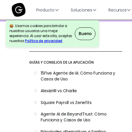
Producto
Soluciones
Recursos
Usamos cookies para brindar a
nuestros usuarios una mejor
Bueno
experiencia. Al usar este sitio, aceptas
nuestras
Política de privacidad
.
Volver a la Referencia
GUÍAS Y CONSEJOS DE LA APLICACIÓN
15Five Agente de IA: Cómo Funciona y
Casos de Uso
AlexisHR vs Charlie
Square Payroll vs Zenefits
Agente AI de BeyondTrust: Cómo
Funciona y Casos de Uso
Principales alternativas a Sapling