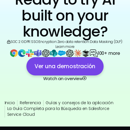
built on your
knowledge?
SOC 2
|
GDPR
|
SSO
|
Encryption
|
Zero data retention
|
Data Masking (DLP)
|
Learn more
100+ more
Ver una demostración
Watch an overview
Inicio
Referencia
Guías y consejos de la aplicación
La Guía Completa para la Búsqueda en Salesforce
Service Cloud