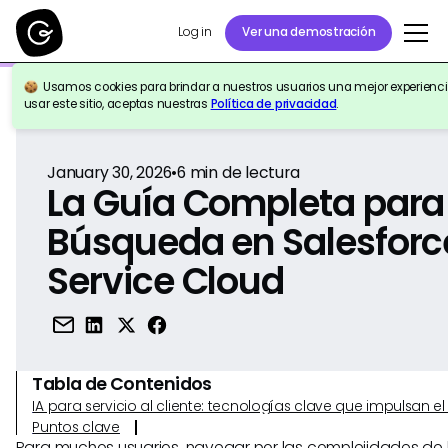
Log in
Ver una demostración
Usamos cookies para brindar a nuestros usuarios una mejor experiencia
Volver a la Referencia
usar este sitio, aceptas nuestras
Política de privacidad
.
January 30, 2026
•
6
min de lectura
La Guía Completa para 
Búsqueda en Salesforc
Service Cloud
Tabla de Contenidos
IA para servicio al cliente: tecnologías clave que impulsan 
Puntos clave
Para muchos usuarios, navegar por las complejidades de 