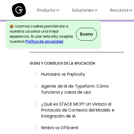
Producto
Soluciones
Recursos
Usamos cookies para brindar a
nuestros usuarios una mejor
Bueno
experiencia. Al usar este sitio, aceptas
nuestras
Política de privacidad
.
Volver a la Referencia
GUÍAS Y CONSEJOS DE LA APLICACIÓN
Humaans vs Paylocity
Agente de IA de Typeform: Cómo
funciona y casos de uso
¿Qué es STACK MCP? Un Vistazo al
Protocolo de Contexto del Modelo e
Integración de IA
Nmbrs vs Officient