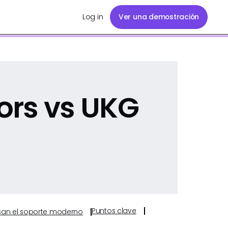
Log in
Ver una demostración
ors vs UKG
Puntos clave
ulsan el soporte moderno