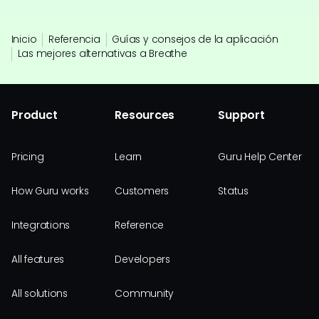
Inicio
Referencia
Guías y consejos de la aplicación
Las mejores alternativas a Breathe
Product
Resources
Support
Pricing
Learn
Guru Help Center
How Guru works
Customers
Status
Integrations
Reference
All features
Developers
All solutions
Community