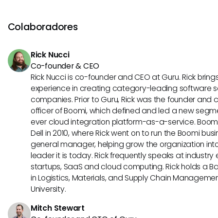
alinee con su presupuesto y requisitos.
sus fortalezas únicas, como características especializada
industrias, calidad del servicio al cliente, diseño de interfa
Colaboradores
accesibilidad a API o funcionalidades específicas que se
preferencias de usuario distintas. Evaluar estas distincio
Rick Nucci
identificar la mejor opción para su empresa.
Co-founder & CEO
Rick Nucci is co-founder and CEO at Guru. Rick bring
experience in creating category-leading software s
companies. Prior to Guru, Rick was the founder and 
officer of Boomi, which defined and led a new segmen
ever cloud integration platform-as-a-service. Boo
Dell in 2010, where Rick went on to run the Boomi busin
general manager, helping grow the organization into
leader it is today. Rick frequently speaks at industr
startups, SaaS and cloud computing. Rick holds a B
in Logistics, Materials, and Supply Chain Manageme
University.
Mitch Stewart