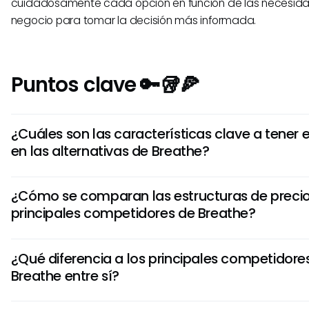
cuidadosamente cada opción en función de las necesida
negocio para tomar la decisión más informada.
Puntos clave 🔑🥡🍕
¿Cuáles son las características clave a tener 
en las alternativas de Breathe?
Al considerar alternativas a Breathe, enfoque en caracter
¿Cómo se comparan las estructuras de precio
facilidad de uso, capacidades de integración con otras h
principales competidores de Breathe?
opciones de personalización, acceso móvil y funcionalida
Estos elementos pueden ayudarlo a encontrar una soluci
Al comparar las estructuras de precios entre las alternati
necesidades específicas.
¿Qué diferencia a los principales competidore
busque flexibilidad en los planes de pago, modelos de pre
Breathe entre sí?
opciones de escalabilidad y posibles tarifas ocultas. Com
desglose de costos puede ayudar en la elección de una s
La diferenciación entre los principales competidores de B