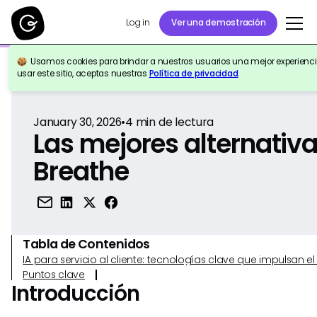
Log in
Ver una demostración
Usamos cookies para brindar a nuestros usuarios una mejor experiencia
Volver a la Referencia
usar este sitio, aceptas nuestras
Política de privacidad
.
January 30, 2026
•
4
min de lectura
Las mejores alternativa
Breathe
Tabla de Contenidos
IA para servicio al cliente: tecnologías clave que impulsan 
Puntos clave
Introducción