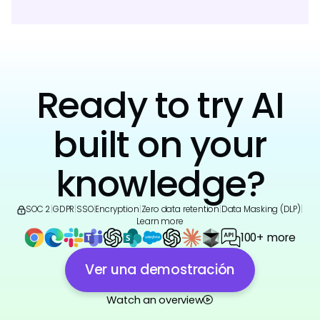
Ready to try AI
built on your
knowledge?
SOC 2
|
GDPR
|
SSO
|
Encryption
|
Zero data retention
|
Data Masking (DLP)
|
Learn more
100+ more
Ver una demostración
Watch an overview