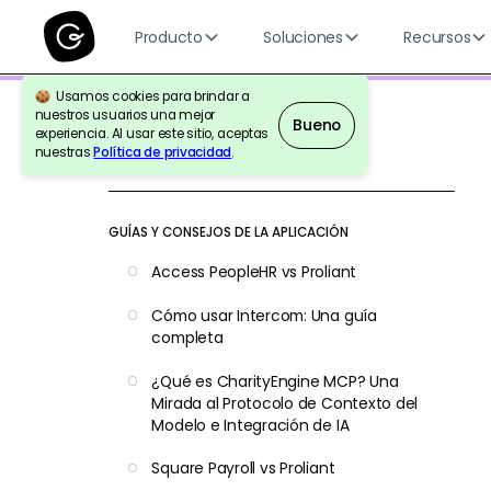
Producto
Soluciones
Recursos
Usamos cookies para brindar a
nuestros usuarios una mejor
Bueno
experiencia. Al usar este sitio, aceptas
nuestras
Política de privacidad
.
Volver a la Referencia
GUÍAS Y CONSEJOS DE LA APLICACIÓN
Access PeopleHR vs Proliant
Cómo usar Intercom: Una guía
completa
¿Qué es CharityEngine MCP? Una
Mirada al Protocolo de Contexto del
Modelo e Integración de IA
Square Payroll vs Proliant