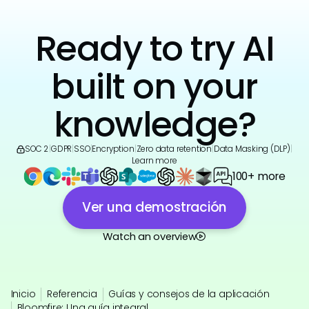
Ready to try AI
built on your
knowledge?
SOC 2
|
GDPR
|
SSO
|
Encryption
|
Zero data retention
|
Data Masking (DLP)
|
Learn more
100+ more
Ver una demostración
Watch an overview
Inicio
Referencia
Guías y consejos de la aplicación
Bloomfire: Una guía integral