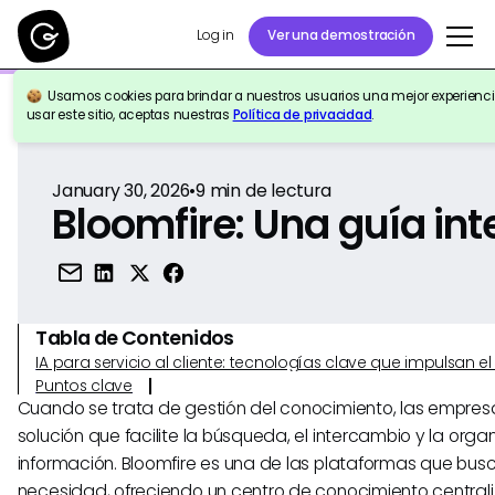
Log in
Ver una demostración
Usamos cookies para brindar a nuestros usuarios una mejor experiencia
Volver a la Referencia
usar este sitio, aceptas nuestras
Política de privacidad
.
January 30, 2026
•
9
min de lectura
Bloomfire: Una guía int
Tabla de Contenidos
IA para servicio al cliente: tecnologías clave que impulsan 
Puntos clave
Cuando se trata de gestión del conocimiento, las empres
solución que facilite la búsqueda, el intercambio y la orga
información. Bloomfire es una de las plataformas que busc
necesidad, ofreciendo un centro de conocimiento centra