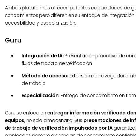
Ambas plataformas ofrecen potentes capacidades de ge
conocimientos pero difieren en su enfoque de integración 
accesibilidad y especialización.
Guru
Integración de IA:
Presentación proactiva de con
flujos de trabajo de verificación
Método de acceso:
Extensión de navegador e inte
de trabajo
Especialización:
Entrega de conocimiento en tiem
Guru se enfoca en
entregar información verificada don
equipos
, no solo almacenarla. Sus
presentaciones de inf
de trabajo de verificación impulsados por IA
garantiza
empleados siempre dispongan de conocimiento confiable