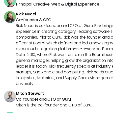
Principal Creative, Web & Digital Experience
Rick Nucci
Co-founder & CEO
Rick Nucci is co-founder and CEO at Guru. Rick bring
experience in creating category-leading software s
companies. Prior to Guru, Rick was the founder and 
officer of Boomi, which defined and led a new segmen
ever cloud integration platform-as-a-service. Boo
Dell in 2010, where Rick went on to run the Boomi busin
general manager, helping grow the organization into
leader it is today. Rick frequently speaks at industr
startups, SaaS and cloud computing. Rick holds a B
in Logistics, Materials, and Supply Chain Manageme
University.
Mitch Stewart
Co-founder and CTO of Guru
Mitch is the co-founder and CTO of Guru.