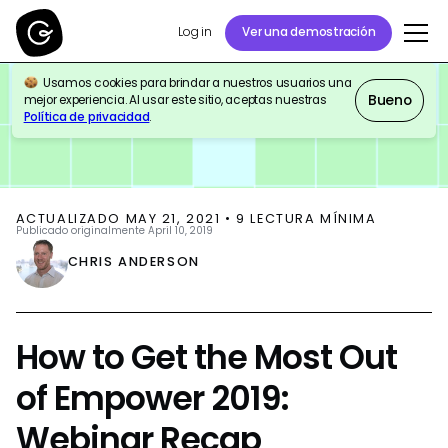
Log in
Ver una demostración
Usamos cookies para brindar a nuestros usuarios una
BLOG
EVENTS
Bueno
mejor experiencia. Al usar este sitio, aceptas nuestras
Política de privacidad
.
ACTUALIZADO
MAY 21, 2021
•
9
LECTURA MÍNIMA
Publicado originalmente
April 10, 2019
CHRIS ANDERSON
How to Get the Most Out
of Empower 2019:
Webinar Recap