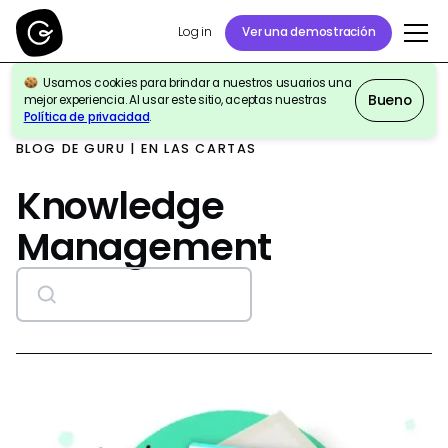
Log in
Ver una demostración
Usamos cookies para brindar a nuestros usuarios una
Bueno
mejor experiencia. Al usar este sitio, aceptas nuestras
Política de privacidad
.
BLOG DE GURU | EN LAS CARTAS
Knowledge
Management