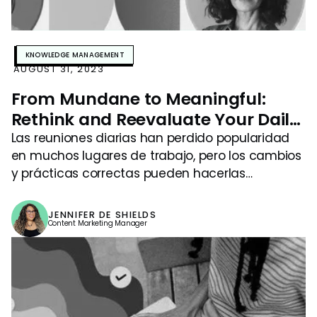
KNOWLEDGE MANAGEMENT
AUGUST 31, 2023
From Mundane to Meaningful:
Rethink and Reevaluate Your Daily
Standup Meeting
Las reuniones diarias han perdido popularidad
en muchos lugares de trabajo, pero los cambios
y prácticas correctas pueden hacerlas
relevantes de nuevo.
JENNIFER DE SHIELDS
Content Marketing Manager