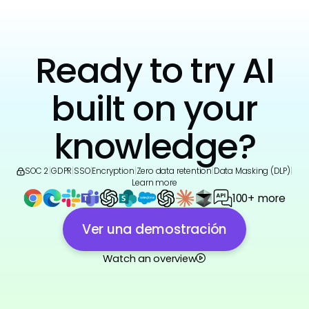
Ready to try AI
built on your
knowledge?
SOC 2
|
GDPR
|
SSO
|
Encryption
|
Zero data retention
|
Data Masking (DLP)
|
Learn more
100+ more
Ver una demostración
Watch an overview