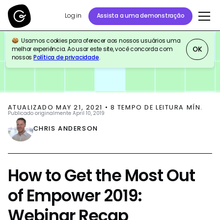
Log in
Assista a uma demonstração
Usamos cookies para oferecer aos nossos usuários uma
BLOG
EVENTS
OK
melhor experiência. Ao usar este site, você concorda com
nossos
Política de privacidade
.
ATUALIZADO
MAY 21, 2021
•
8
TEMPO DE LEITURA MÍN.
Publicado originalmente
April 10, 2019
CHRIS ANDERSON
How to Get the Most Out
of Empower 2019:
Webinar Recap