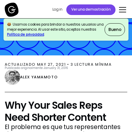
Log in
Ver una demostración
Usamos cookies para brindar a nuestros usuarios una
BLOG
SALES ENABLEMENT
Bueno
mejor experiencia. Al usar este sitio, aceptas nuestras
Política de privacidad
.
ACTUALIZADO
MAY 27, 2021
•
3
LECTURA MÍNIMA
Publicado originalmente
January 31, 2016
ALEX YAMAMOTO
Why Your Sales Reps
Need Shorter Content
El problema es que tus representantes