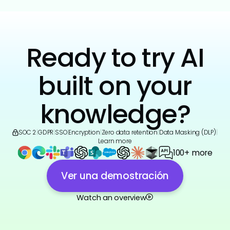
Ready to try AI
built on your
knowledge?
SOC 2
|
GDPR
|
SSO
|
Encryption
|
Zero data retention
|
Data Masking (DLP)
|
Learn more
100+ more
Ver una demostración
Watch an overview