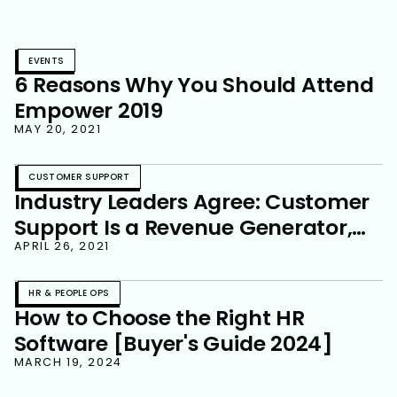
EVENTS
6 Reasons Why You Should Attend
Empower 2019
MAY 20, 2021
CUSTOMER SUPPORT
Industry Leaders Agree: Customer
Support Is a Revenue Generator,
Not a Cost Center
APRIL 26, 2021
HR & PEOPLE OPS
How to Choose the Right HR
Software [Buyer's Guide 2024]
MARCH 19, 2024