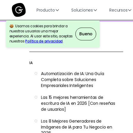
Producto
Soluciones
Recursos
Usamos cookies para brindar a
nuestros usuarios una mejor
Bueno
experiencia. Al usar este sitio, aceptas
nuestras
Política de privacidad
.
Volver a la Referencia
IA
Automatización de IA: Una Guía
Completa sobre Soluciones
Empresariales Inteligentes
Las 15 mejores herramientas de
escritura de IA en 2026 [Con reseñas
de usuarios]
Los 8 Mejores Generadores de
Imágenes de IA para Tu Negocio en
2026