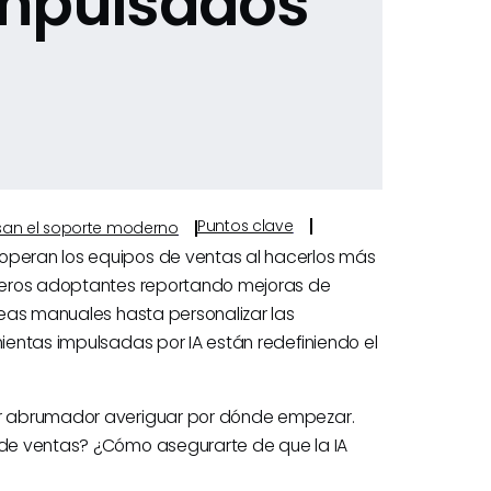
impulsados
Puntos clave
ulsan el soporte moderno
 operan los equipos de ventas al hacerlos más
rimeros adoptantes reportando mejoras de
areas manuales hasta personalizar las
mientas impulsadas por IA están redefiniendo el
ser abrumador averiguar por dónde empezar.
o de ventas? ¿Cómo asegurarte de que la IA