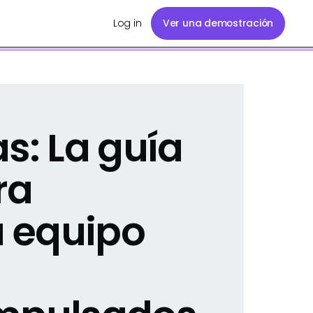
Log in
Ver una demostración
s: La guía
ra
u equipo