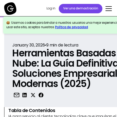
Log in
Ver una demostración
Usamos cookies para brindar a nuestros usuarios una mejor experiencia
Volver a la Referencia
usar este sitio, aceptas nuestras
Política de privacidad
.
January 30, 2026
•
9
min de lectura
Herramientas Basadas 
Nube: La Guía Definitiv
Soluciones Empresaria
Modernas (2025)
Tabla de Contenidos
IA para servicio al cliente: tecnologías clave que impulsan 