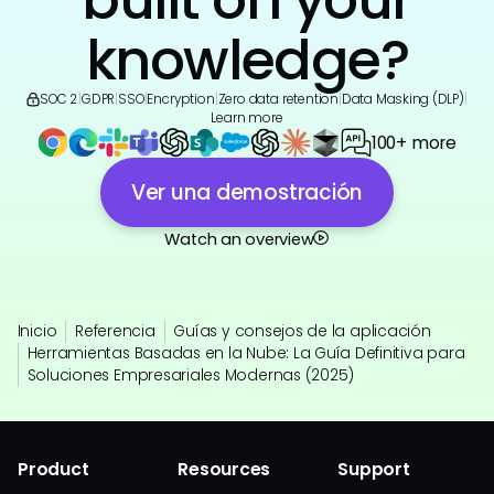
knowledge?
SOC 2
|
GDPR
|
SSO
|
Encryption
|
Zero data retention
|
Data Masking (DLP)
|
Learn more
100+ more
Ver una demostración
Watch an overview
Inicio
Referencia
Guías y consejos de la aplicación
Herramientas Basadas en la Nube: La Guía Definitiva para
Soluciones Empresariales Modernas (2025)
Product
Resources
Support