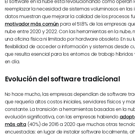
El software en la nube está revolucionando cómo operan 
reemplazar la necesidad de sistemas voluminosos en las in
datos muestran que mejorar la calidad de los procesos fu
motivador más común
para el 51.8% de las empresas qu
nube entre 2020 y 2022. Con las herramientas en la nube,
una oficina física ni limitado por hardware obsoleto. En su l
flexibilidad de acceder a información y sistemas desde cua
que resulta esencial para los entornos de trabajo híbrido
en día.
Evolución del software tradicional
No hace mucho, las empresas dependían de software trad
que requería altos costos iniciales, servidores físicos y m
constante. La transición a herramientas basadas en la n
evolución significativa, con las empresas habiendo
adopt
más alta
(40%) de 2016 a 2020 que muchas otras tecnol
encuestadas: en lugar de instalar software localmente, a