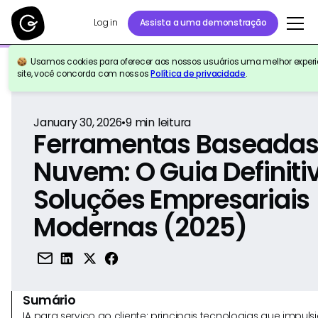
Log in
Assista a uma demonstração
Usamos cookies para oferecer aos nossos usuários uma melhor experiê
Voltar para a referência
site, você concorda com nossos
Política de privacidade
.
January 30, 2026
•
9
min leitura
Ferramentas Baseada
Nuvem: O Guia Definiti
Soluções Empresariais
Modernas (2025)
Sumário
IA para serviço ao cliente: principais tecnologias que imp