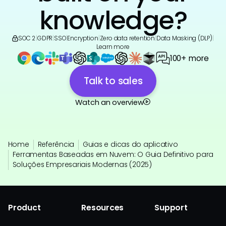
knowledge?
SOC 2
|
GDPR
|
SSO
|
Encryption
|
Zero data retention
|
Data Masking (DLP)
|
Learn more
100+ more
Talk to sales
Watch an overview
Home
Referência
Guias e dicas do aplicativo
Ferramentas Baseadas em Nuvem: O Guia Definitivo para
Soluções Empresariais Modernas (2025)
Product
Resources
Support