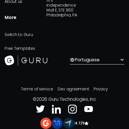
111 S
About us
Independence
Mall E, STE 960
Philadelphia, PA
More
Switch to Guru
Free Templates
Portuguese
Terms of service
Dev agreement
Privacy
©
2026
Guru Technologies, Inc
|
4.7/5