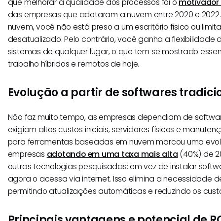
que melhorar a qualidade dos processos foi o
motivador
das empresas que adotaram a nuvem entre 2020 e 2022
nuvem, você não está preso a um escritório físico ou limi
desatualizado. Pelo contrário, você ganha a flexibilidade
sistemas de qualquer lugar, o que tem se mostrado esse
trabalho híbridos e remotos de hoje.
Evolução a partir de softwares tradici
Não faz muito tempo, as empresas dependiam de software
exigiam altos custos iniciais, servidores físicos e manut
para ferramentas baseadas em nuvem marcou uma evoluç
empresas
adotando em uma taxa mais alta
(40%) de 2
outras tecnologias pesquisadas: em vez de instalar softw
agora o acessa via internet. Isso elimina a necessidade de
permitindo atualizações automáticas e reduzindo os custo
Principais vantagens e potencial de R