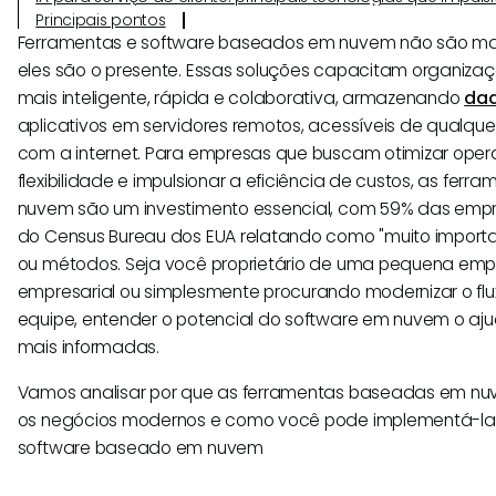
Principais pontos
Ferramentas e software baseados em nuvem não são mai
eles são o presente. Essas soluções capacitam organizaç
mais inteligente, rápida e colaborativa, armazenando
da
aplicativos em servidores remotos, acessíveis de qualq
com a internet. Para empresas que buscam otimizar ope
flexibilidade e impulsionar a eficiência de custos, as fe
nuvem são um investimento essencial, com 59% das em
do Census Bureau dos EUA relatando como "muito importa
ou métodos. Seja você proprietário de uma pequena empr
empresarial ou simplesmente procurando modernizar o flu
equipe, entender o potencial do software em nuvem o aj
mais informadas.
Vamos analisar por que as ferramentas baseadas em n
os negócios modernos e como você pode implementá-las 
software baseado em nuvem