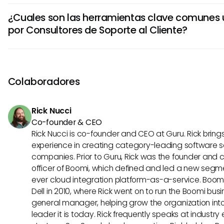
Para tener éxito como Consultor de Soporte al Cliente, las
habilidades de comunicación efectivas y resolución de p
¿Cuales son las herramientas clave comunes u
comunicación sólidas, empatía, paciencia y una compren
por Consultores de Soporte al Cliente?
los productos o servicios ofrecidos son cruciales. Además,
la gestión del tiempo y la capacidad para trabajar de fo
Los Consultores de Soporte al Cliente a menudo utilizan 
equipo y bajo presión son habilidades muy valoradas en es
software de mesa de ayuda, sistemas CRM, plataformas d
repositorios de bases de conocimiento para agilizar las in
Colaboradores
clientes, rastrear problemas y brindar soporte eficiente. E
mejoran la productividad, permiten una comunicación efe
Rick Nucci
a entregar un servicio al cliente oportuno y de alta calidad
Co-founder & CEO
Rick Nucci is co-founder and CEO at Guru. Rick bring
experience in creating category-leading software s
companies. Prior to Guru, Rick was the founder and 
officer of Boomi, which defined and led a new segmen
ever cloud integration platform-as-a-service. Boo
Dell in 2010, where Rick went on to run the Boomi busin
general manager, helping grow the organization into
leader it is today. Rick frequently speaks at industr