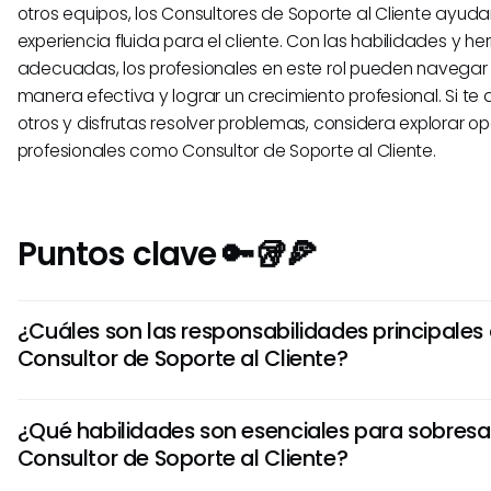
otros equipos, los Consultores de Soporte al Cliente ayud
experiencia fluida para el cliente. Con las habilidades y h
adecuadas, los profesionales en este rol pueden navegar
manera efectiva y lograr un crecimiento profesional. Si t
otros y disfrutas resolver problemas, considera explorar o
profesionales como Consultor de Soporte al Cliente.
Puntos clave 🔑🥡🍕
¿Cuáles son las responsabilidades principales
Consultor de Soporte al Cliente?
Un Consultor de Soporte al Cliente tiene la tarea de abord
¿Qué habilidades son esenciales para sobresa
clientes, resolver problemas de productos o servicios y bri
Consultor de Soporte al Cliente?
sobre resolución de problemas. Juegan un papel vital en 
positivas con los clientes y garantizar la satisfacción del c