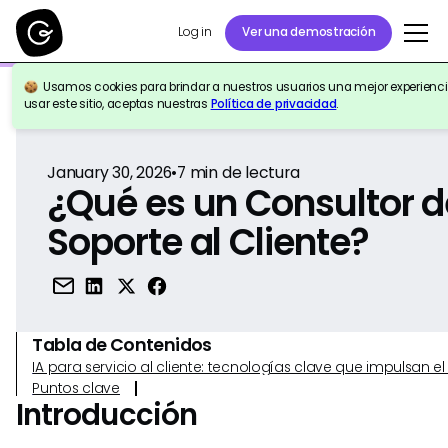
Log in
Ver una demostración
Usamos cookies para brindar a nuestros usuarios una mejor experiencia
Volver a la Referencia
usar este sitio, aceptas nuestras
Política de privacidad
.
January 30, 2026
•
7
min de lectura
¿Qué es un Consultor d
Soporte al Cliente?
Tabla de Contenidos
IA para servicio al cliente: tecnologías clave que impulsan 
Puntos clave
Introducción