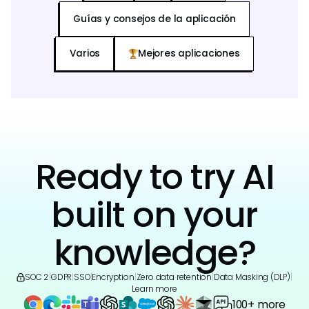
Guías y consejos de la aplicación
Varios
Mejores aplicaciones
Ready to try AI
built on your
knowledge?
SOC 2
|
GDPR
|
SSO
|
Encryption
|
Zero data retention
|
Data Masking (DLP)
|
Learn more
100+ more