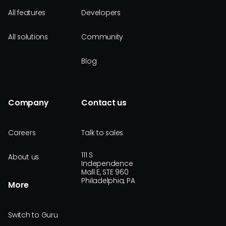
All features
Developers
All solutions
Community
Blog
Company
Contact us
Careers
Talk to sales
111 S
About us
Independence
Mall E, STE 960
Philadelphia, PA
More
Switch to Guru