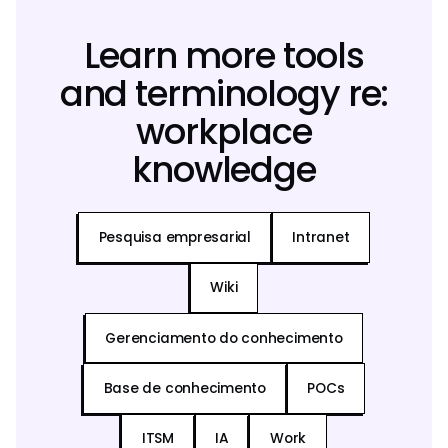
Learn more tools
and terminology re:
workplace
knowledge
Pesquisa empresarial
Intranet
Wiki
Gerenciamento do conhecimento
Base de conhecimento
POCs
ITSM
IA
Work