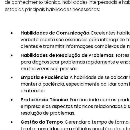
de conhecimento técnico, habilidades interpessoais e habi
estão as principais habilidades necessárias:
Habilidades de Comunicação
: Excelentes habi
verbal e escrita são essenciais para interagir de
clientes e transmitir informações complexas de m
Habilidades de Resolução de Problemas
: Forte
para diagnosticar problemas rapidamente e encon
muitas vezes sob pressão.
Empatia e Paciência
: A habilidade de se colocar 
manter a paciência, especialmente ao lidar com i
chateados.
Proficiência Técnica
: Familiaridade com os produ
empresa e os aspectos técnicos relacionados à s
resolução de problemas.
Gestão do Tempo
: Gerenciar o tempo de forma e
tarefas para lidar com múltiplas questões dos cl