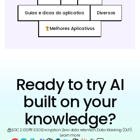
Guias e dicas do aplicativo
Diversos
Melhores Aplicativos
Ready to try AI
built on your
knowledge?
SOC 2
|
GDPR
|
SSO
|
Encryption
|
Zero data retention
|
Data Masking (DLP)
|
Learn more