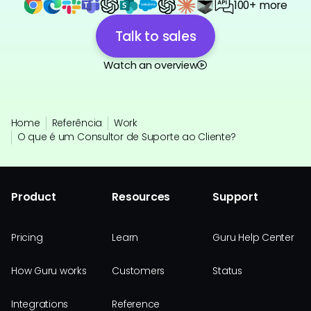
100+ more
Talk to sales
Watch an overview
Home
Referência
Work
O que é um Consultor de Suporte ao Cliente?
Product
Resources
Support
Pricing
Learn
Guru Help Center
How Guru works
Customers
Status
Integrations
Reference