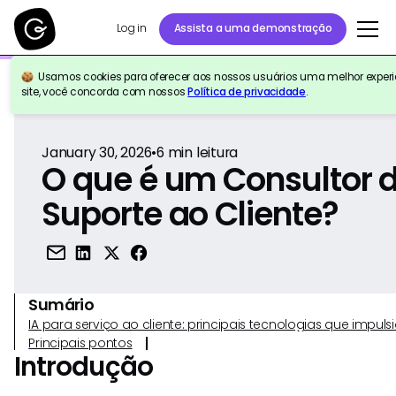
Log in
Assista a uma demonstração
Usamos cookies para oferecer aos nossos usuários uma melhor experiê
Voltar para a referência
site, você concorda com nossos
Política de privacidade
.
January 30, 2026
•
6
min leitura
O que é um Consultor 
Suporte ao Cliente?
Sumário
IA para serviço ao cliente: principais tecnologias que imp
Principais pontos
Introdução