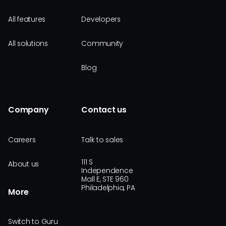
All features
Developers
All solutions
Community
Blog
Company
Contact us
Careers
Talk to sales
111 S
About us
Independence
Mall E, STE 960
Philadelphia, PA
More
Switch to Guru