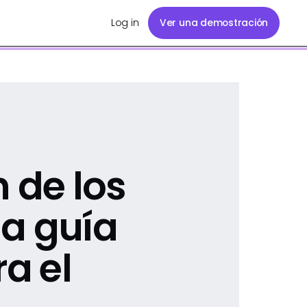
Log in
Ver una demostración
 de los
a guía
ra el