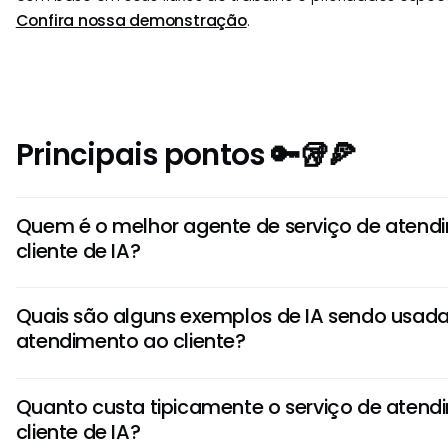
Confira nossa demonstração
.
Principais pontos 🔑🥡🍕
Quem é o melhor agente de serviço de atend
cliente de IA?
O melhor agente de serviço de atendimento ao cliente d
Quais são alguns exemplos de IA sendo usada
precisas e citáveis enquanto se integra perfeitamente 
atendimento ao cliente?
existentes. Procure soluções que ofereçam recursos de
capacidades de revisão de especialistas e trilhas de audit
A IA é usada para chatbots automatizados, roteamento in
Quanto custa tipicamente o serviço de atend
assistência em tempo real para agentes e análise de fee
cliente de IA?
aplicações melhoram tanto a velocidade de resposta qu