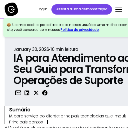
Log in
Assista a uma demonstração
Usamos cookies para oferecer aos nossos usuários uma melhor experiê
Voltar para a referência
site, você concorda com nossos
Política de privacidade
.
January 30, 2026
•
10
min leitura
IA para Atendimento ao
Seu Guia para Transfo
Operações de Suporte
Sumário
IA para serviço ao cliente: principais tecnologias que imp
Principais pontos
A IA está revolucionando o serviço de atendimento ao cli