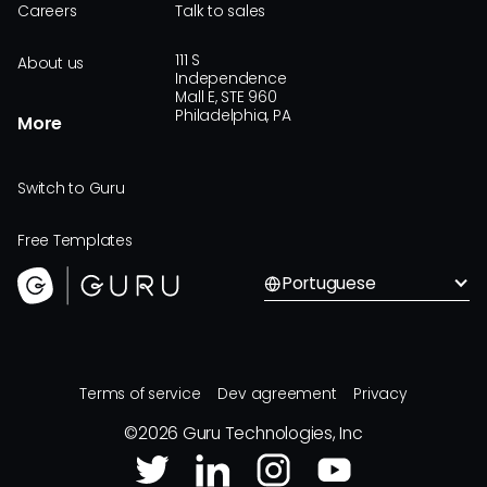
Careers
Talk to sales
111 S
About us
Independence
Mall E, STE 960
Philadelphia, PA
More
Switch to Guru
Free Templates
Portuguese
Terms of service
Dev agreement
Privacy
©
2026
Guru Technologies, Inc