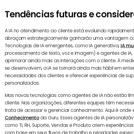
Tendências futuras e conside
A IA no atendimento ao cliente está evoluindo rapidamen
abraçam estrategicamente ganharão uma vantagem compe
Tecnologias de IA emergentes, como IA generativa,
IA mu
processamento de texto, voz e imagem) e agentes de IA,
aprimorar ainda mais as interações com o cliente. À med
se desenvolvem, a IA se tornará ainda mais hábil em ente
necessidades dos clientes e oferecer experiências de su
personalizadas.
Mas novas tecnologias como agentes de IA não estão lim
cliente. Nas organizações, diferentes equipes têm neces
trata de acessar e gerenciar conhecimento. Aqui é onde
Conhecimento
da Guru. Esses agentes de IA personalizá
como TI, RH, Suporte, Vendas e Produto criem experiênci
com base em seus fluxos de trabalho e prioridades especí