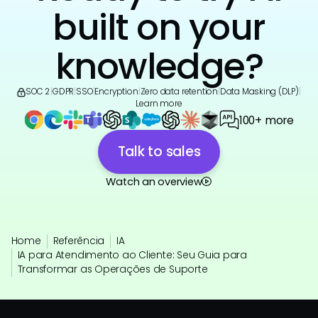
built on your
knowledge?
SOC 2
|
GDPR
|
SSO
|
Encryption
|
Zero data retention
|
Data Masking (DLP)
|
Learn more
100+ more
Talk to sales
Watch an overview
Home
Referência
IA
IA para Atendimento ao Cliente: Seu Guia para
Transformar as Operações de Suporte