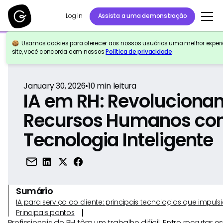
Log in
Assista a uma demonstração
Usamos cookies para oferecer aos nossos usuários uma melhor experiê
Voltar para a referência
site, você concorda com nossos
Política de privacidade
.
January 30, 2026
•
10
min leitura
IA em RH: Revoluciona
Recursos Humanos c
Tecnologia Inteligente
Sumário
IA para serviço ao cliente: principais tecnologias que imp
Principais pontos
Profissionais de RH têm um trabalho difícil. Entre recrutar o