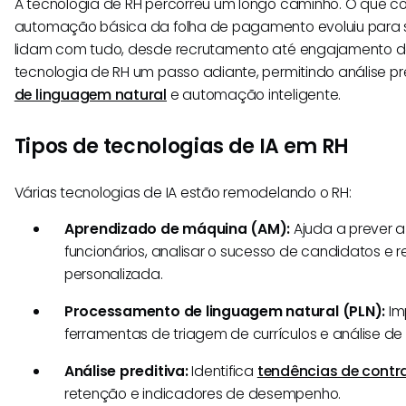
A tecnologia de RH percorreu um longo caminho. O que
automação básica da folha de pagamento evoluiu para s
lidam com tudo, desde recrutamento até engajamento de f
tecnologia de RH um passo adiante, permitindo análise pr
de linguagem natural
e automação inteligente.
Tipos de tecnologias de IA em RH
Várias tecnologias de IA estão remodelando o RH:
Aprendizado de máquina (AM):
Ajuda a prever a
funcionários, analisar o sucesso de candidatos 
personalizada.
Processamento de linguagem natural (PLN):
Im
ferramentas de triagem de currículos e análise de
Análise preditiva:
Identifica
tendências de contr
retenção e indicadores de desempenho.