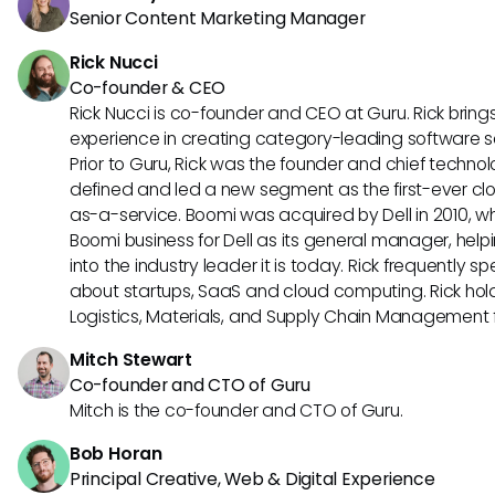
Senior Content Marketing Manager
Rick Nucci
Co-founder & CEO
Rick Nucci is co-founder and CEO at Guru. Rick bring
experience in creating category-leading software 
Prior to Guru, Rick was the founder and chief technol
defined and led a new segment as the first-ever clo
as-a-service. Boomi was acquired by Dell in 2010, wh
Boomi business for Dell as its general manager, help
into the industry leader it is today. Rick frequently s
about startups, SaaS and cloud computing. Rick hold
Logistics, Materials, and Supply Chain Management f
Mitch Stewart
Co-founder and CTO of Guru
Mitch is the co-founder and CTO of Guru.
Bob Horan
Principal Creative, Web & Digital Experience