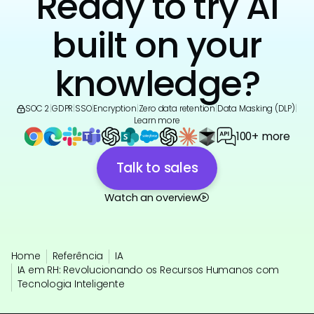
Ready to try AI
built on your
knowledge?
SOC 2
|
GDPR
|
SSO
|
Encryption
|
Zero data retention
|
Data Masking (DLP)
|
Learn more
100+ more
Talk to sales
Watch an overview
Home
Referência
IA
IA em RH: Revolucionando os Recursos Humanos com
Tecnologia Inteligente