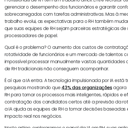
gerenciar o desempenho dos funcionários e garantir conf
sobrecarregados com tarefas administrativas. Mas à med
trabalho evolui, as expectativas para o RH também mud
que suas equipes de RH sejam parceiras estratégicas de
processadores de papel.
Qual é o problema? O aumento dos custos de contrataçã
rotatividade de funcionários e um mercado de talentos 
impossível processar manualmente vastas quantidades 
de RH tradicionais não conseguem acompanhar.
É aí que a IA entra. A tecnologia impulsionada por IA est
pesquisas mostrando que
43% das organizações
agora u
RH para tornar os processos mais inteligentes, rápidos e e
contratação dos candidatos certos até a previsão da rot
a IA ajuda as equipes de RH a tomar decisões baseada
impacto real nos negócios.
Neste artigo, exploraremos o papel da IA em RH, suas apli