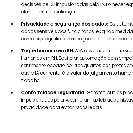
decisões de RH impulsionadas pela IA. Fornecer 
clara constrói confiança.
Privacidade e segurança dos dados:
Os sistema
dados sensíveis dos funcionários, exigindo medid
como criptografia e verificações de conformidade
Toque humano em RH:
A IA deve apoiar—não subs
humanas em RH. Equilibrar automação com empati
sentimento ecoado por três quartos dos profissio
que a IA aumentará o
valor do julgamento huma
trabalho.
Conformidade regulatória:
Garanta que os proc
impulsionados pela IA cumpram as leis trabalhist
privacidade para evitar riscos legais.