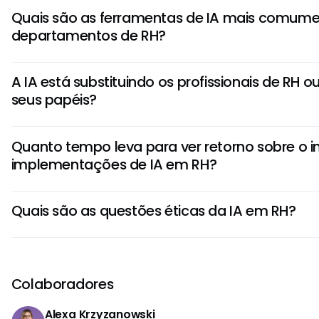
Quais são as ferramentas de IA mais comume
departamentos de RH?
As ferramentas comuns de IA de RH incluem plataforma
A IA está substituindo os profissionais de RH 
triagem de currículos, chatbots para engajamento de fu
seus papéis?
gerenciamento de conhecimento como o Guru que forn
confiáveis, com permissão.
A IA aprimora os papéis de RH automatizando tarefas adm
Quanto tempo leva para ver retorno sobre o 
que os profissionais foquem em iniciativas estratégicas
implementações de IA em RH?
humano e empatia.
As soluções pontuais mostram retornos em questão de
Quais são as questões éticas da IA em RH?
plataformas de IA em toda a empresa proporcionam va
3 a 6 meses.
As preocupações éticas incluem viés algorítmico, falta de
privacidade de dados, possível deslocamento de emprego
mantenha uma abordagem centrada no ser humano nas 
Colaboradores
Alexa Krzyzanowski