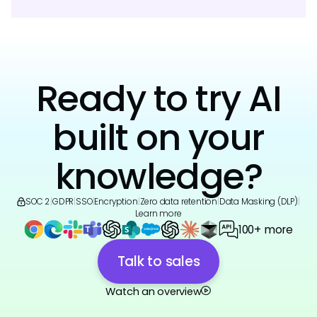
Ready to try AI
built on your
knowledge?
SOC 2
|
GDPR
|
SSO
|
Encryption
|
Zero data retention
|
Data Masking (DLP)
|
Learn more
100+ more
Talk to sales
Watch an overview