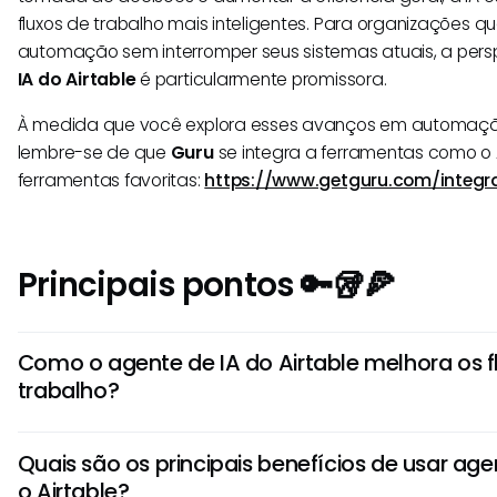
fluxos de trabalho mais inteligentes. Para organizações 
automação sem interromper seus sistemas atuais, a per
IA do Airtable
é particularmente promissora.
À medida que você explora esses avanços em automação 
lembre-se de que
Guru
se integra a ferramentas como o 
ferramentas favoritas:
https://www.getguru.com/integr
Principais pontos 🔑🥡🍕
Como o agente de IA do Airtable melhora os f
trabalho?
O agente de IA do Airtable usa inteligência artificial para 
Quais são os principais benefícios de usar ag
agilizar processos e gerar insights dentro do Airtable. Ao
o Airtable?
de IA, o agente pode fazer recomendações baseadas em 