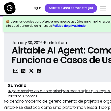
Log in
Assista a uma demonstração
Usamos cookies para oferecer aos nossos usuários uma melhor experiê
Voltar para a referência
site, você concorda com nossos
Política de privacidade
.
January 30, 2026
•
5
min leitura
Airtable AI Agent: Com
Funciona e Casos de U
Sumário
IA para serviço ao cliente: principais tecnologias que imp
Principais pontos
No cenário moderno de gerenciamento de projetos e org
Airtable se destaca como uma plataforma versátil. Incor