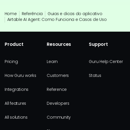
Home
Referência
Guias e dicas do aplicativo
Airtable AI Agent: Como Funciona e Casos de Uso
Product
Resources
Support
Pricing
Learn
Guru Help Center
How Guru works
Customers
Status
Integrations
Reference
All features
Developers
All solutions
Community