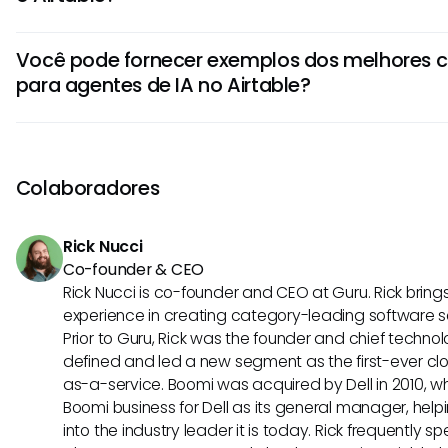
otimizações e melhorar a eficiência geral na gestão e an
Usar agentes de IA com o Airtable oferece benefícios c
plataforma.
Você pode fornecer exemplos dos melhores c
produtividade, precisão nos dados, decisões mais rápida
para agentes de IA no Airtable?
Ao automatizar tarefas repetitivas e fornecer insights inte
podem apoiar as equipes na otimização de seus fluxos d
Alguns dos melhores casos de uso para agentes de IA no A
de melhores resultados na gestão de dados.
automação da entrada de dados, simplificação de cálcu
de tendências com base em dados históricos e personali
Colaboradores
do usuário. Os agentes de IA também podem ajudar a ident
anomalias e gerar relatórios personalizados, tornando a 
Rick Nucci
eficiente e eficaz.
Co-founder & CEO
Rick Nucci is co-founder and CEO at Guru. Rick bring
experience in creating category-leading software 
Prior to Guru, Rick was the founder and chief technol
defined and led a new segment as the first-ever clo
as-a-service. Boomi was acquired by Dell in 2010, wh
Boomi business for Dell as its general manager, help
into the industry leader it is today. Rick frequently s