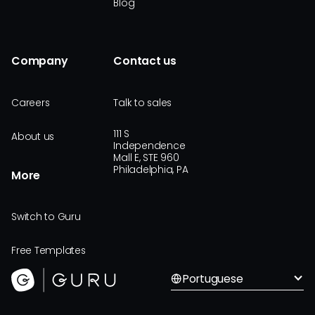
Blog
Company
Contact us
Careers
Talk to sales
111 S
About us
Independence
Mall E, STE 960
Philadelphia, PA
More
Switch to Guru
Free Templates
Portuguese