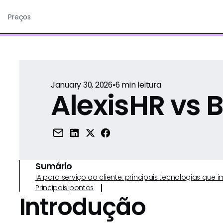
Preços
January 30, 2026
•
6
min leitura
AlexisHR vs
Sumário
IA para serviço ao cliente: principais tecnologias qu
Principais pontos
Introdução