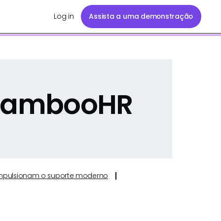
Log in
Assista a uma demonstração
 BambooHR
e impulsionam o suporte moderno