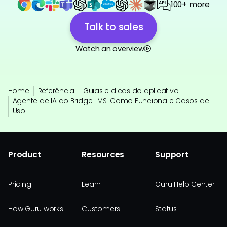
100+ more
Talk to sales
Watch an overview
Home
Referência
Guias e dicas do aplicativo
Agente de IA do Bridge LMS: Como Funciona e Casos de
Uso
Product
Resources
Support
Pricing
Learn
Guru Help Center
How Guru works
Customers
Status