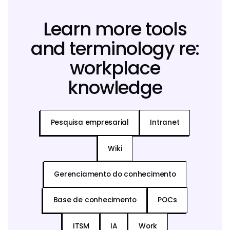
Learn more tools
and terminology re:
workplace
knowledge
Pesquisa empresarial
Intranet
Wiki
Gerenciamento do conhecimento
Base de conhecimento
POCs
ITSM
IA
Work