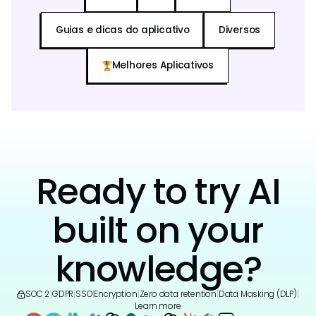
Guias e dicas do aplicativo
Diversos
Melhores Aplicativos
Ready to try AI
built on your
knowledge?
SOC 2
|
GDPR
|
SSO
|
Encryption
|
Zero data retention
|
Data Masking (DLP)
|
Learn more