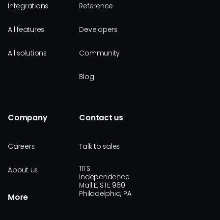
Integrations
Reference
All features
Developers
All solutions
Community
Blog
Company
Contact us
Careers
Talk to sales
111 S
About us
Independence
Mall E, STE 960
Philadelphia, PA
More