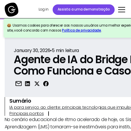
Log in
Assista a uma demonstração
Usamos cookies para oferecer aos nossos usuários uma melhor experiê
Voltar para a referência
site, você concorda com nossos
Política de privacidade
.
January 30, 2026
•
5
min leitura
Agente de IA do Bridge
Como Funciona e Caso
Sumário
IA para serviço ao cliente: principais tecnologias que imp
Principais pontos
No cenário educacional de ritmo acelerado de hoje, os 
Aprendizagem (LMS) tornaram-se inestimáveis para instit