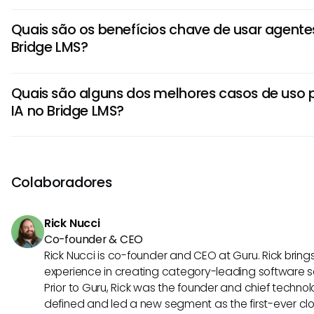
Agentes de IA podem agilizar tarefas no Bridge LMS auto
Quais são os benefícios chave de usar agente
rotineiros, como entrega de conteúdo, tarefas e notificaçõe
Bridge LMS?
esforço manual, melhorar a eficiência e fornecer experiê
personalizadas aos usuários.
Usar agentes de IA no Bridge LMS oferece benefícios co
Quais são alguns dos melhores casos de uso 
aprendizes, taxas de retenção mais altas e insights acion
IA no Bridge LMS?
de dados. Agentes de IA podem se adaptar ao comporta
entregar conteúdo direcionado e aumentar a eficácia ger
Agentes de IA são altamente eficazes em fornecer cami
adaptativos, recomendações personalizadas e feedback
usuários no Bridge LMS. Eles se destacam em cenários c
Colaboradores
funcionários, treinamento de habilidades, rastreamento 
ao desempenho, tornando o aprendizado mais eficaz e en
Rick Nucci
Co-founder & CEO
Rick Nucci is co-founder and CEO at Guru. Rick bring
experience in creating category-leading software 
Prior to Guru, Rick was the founder and chief technol
defined and led a new segment as the first-ever clo