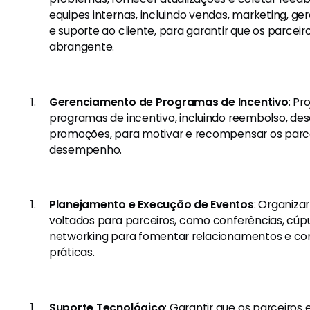
equipes internas, incluindo vendas, marketing, g
e suporte ao cliente, para garantir que os parce
abrangente.
Gerenciamento de Programas de Incentivo
: Pr
programas de incentivo, incluindo reembolso, de
promoções, para motivar e recompensar os parce
desempenho.
Planejamento e Execução de Eventos
: Organiza
voltados para parceiros, como conferências, cúp
networking para fomentar relacionamentos e co
práticas.
Suporte Tecnológico
: Garantir que os parceiro