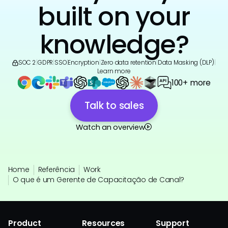
built on your
knowledge?
SOC 2
|
GDPR
|
SSO
|
Encryption
|
Zero data retention
|
Data Masking (DLP)
|
Learn more
100+ more
Talk to sales
Watch an overview
Home
Referência
Work
O que é um Gerente de Capacitação de Canal?
Product
Resources
Support