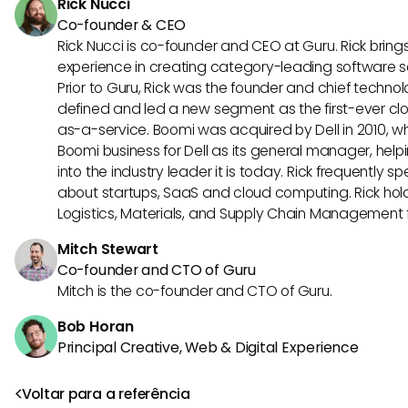
Rick Nucci
métricas de desempenho e na otimização de estratégia
Co-founder & CEO
canal.
Rick Nucci is co-founder and CEO at Guru. Rick bring
experience in creating category-leading software 
Prior to Guru, Rick was the founder and chief technol
defined and led a new segment as the first-ever clo
as-a-service. Boomi was acquired by Dell in 2010, wh
Boomi business for Dell as its general manager, help
into the industry leader it is today. Rick frequently s
about startups, SaaS and cloud computing. Rick hold
Logistics, Materials, and Supply Chain Management f
Mitch Stewart
Co-founder and CTO of Guru
Mitch is the co-founder and CTO of Guru.
Bob Horan
Principal Creative, Web & Digital Experience
Voltar para a referência