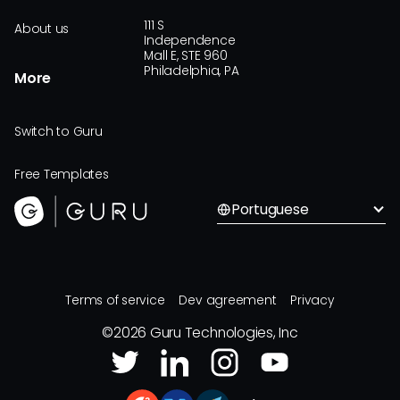
111 S
About us
Independence
Mall E, STE 960
Philadelphia, PA
More
Switch to Guru
Free Templates
Portuguese
Terms of service
Dev agreement
Privacy
©
2026
Guru Technologies, Inc