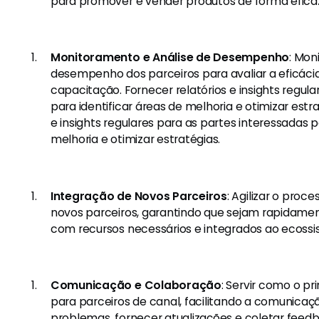
para promover e vender produtos de forma efica
Monitoramento e Análise de Desempenho
: Mon
desempenho dos parceiros para avaliar a eficác
capacitação. Fornecer relatórios e insights regula
para identificar áreas de melhoria e otimizar estra
e insights regulares para as partes interessadas p
melhoria e otimizar estratégias.
Integração de Novos Parceiros
: Agilizar o proc
novos parceiros, garantindo que sejam rapidamen
com recursos necessários e integrados ao ecoss
Comunicação e Colaboração
: Servir como o p
para parceiros de canal, facilitando a comunicaç
problemas, fornecer atualizações e coletar feed