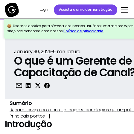
Log in
Assista a uma demonstração
Usamos cookies para oferecer aos nossos usuários uma melhor experiê
Voltar para a referência
site, você concorda com nossos
Política de privacidade
.
January 30, 2026
•
9
min leitura
O que é um Gerente de
Capacitação de Canal
Sumário
IA para serviço ao cliente: principais tecnologias que imp
Principais pontos
Introdução