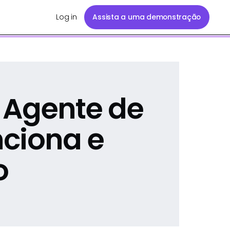
Log in
Assista a uma demonstração
 Agente de
nciona e
o