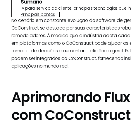
Sumário
IA para serviço ao cliente: principais tecnologias qu
Principais pontos
No cenário em constante evolução do software de ger
CoConstruct se destaca por suas características rob
remodeladores. À medida que a indústria adota cada v
em plataformas como o CoConstruct pode ajudar as e
tomada de decisões e aumentar a eficiência geral. Es
podem ser integrados ao CoConstruct, fornecendo insi
aplicações no mundo real.
Aprimorando Flux
com CoConstruct 