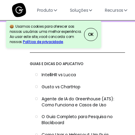
Produto
Soluções
Recursos
Usamos cookies para oferecer aos
nossos usuários uma melhor experiência.
OK
Ao usar este site, você concorda com
nossos
Política de privacidade
.
Voltar para a referência
GUIAS E DICAS DO APLICATIVO
IntelliHR vs Lucca
Gusto vs ChartHop
Agente de IA do Greenhouse (ATS):
Como Funciona e Casos de Uso
O Guia Completo para Pesquisa no
Blackboard
Como Usar o Helpscout: Um Guia