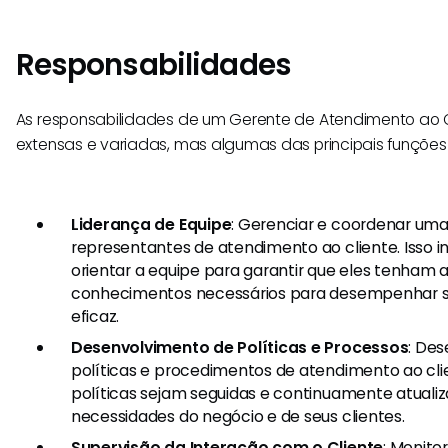
Responsabilidades
As responsabilidades de um Gerente de Atendimento ao 
extensas e variadas, mas algumas das principais funções
Liderança de Equipe
: Gerenciar e coordenar uma
representantes de atendimento ao cliente. Isso inc
orientar a equipe para garantir que eles tenham a
conhecimentos necessários para desempenhar s
eficaz.
Desenvolvimento de Políticas e Processos
: De
políticas e procedimentos de atendimento ao clie
políticas sejam seguidas e continuamente atuali
necessidades do negócio e de seus clientes.
Supervisão da Interação com o Cliente
: Monito