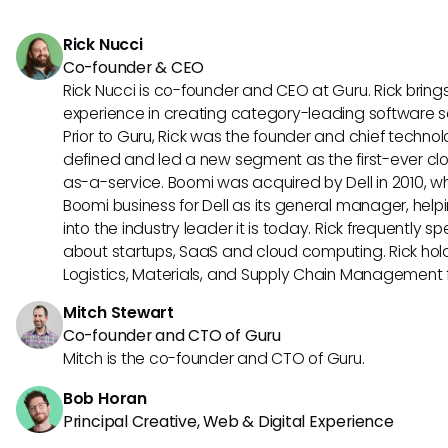
clientes. Essas tecnologias possibilitam a resolução efici
tomada de decisões baseada em dados e a melhoria do
Rick Nucci
atendimento ao cliente.
Co-founder & CEO
Rick Nucci is co-founder and CEO at Guru. Rick bring
experience in creating category-leading software 
Prior to Guru, Rick was the founder and chief technol
defined and led a new segment as the first-ever clo
as-a-service. Boomi was acquired by Dell in 2010, wh
Boomi business for Dell as its general manager, help
into the industry leader it is today. Rick frequently s
about startups, SaaS and cloud computing. Rick hold
Logistics, Materials, and Supply Chain Management f
Mitch Stewart
Co-founder and CTO of Guru
Mitch is the co-founder and CTO of Guru.
Bob Horan
Principal Creative, Web & Digital Experience