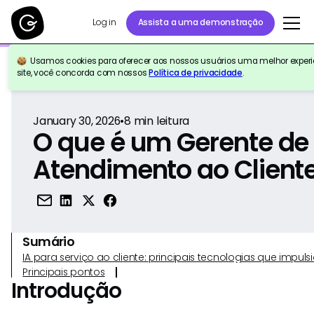
Log in
Assista a uma demonstração
Usamos cookies para oferecer aos nossos usuários uma melhor experiê
Voltar para a referência
site, você concorda com nossos
Política de privacidade
.
January 30, 2026
•
8
min leitura
O que é um Gerente de
Atendimento ao Client
Sumário
IA para serviço ao cliente: principais tecnologias que imp
Principais pontos
Introdução