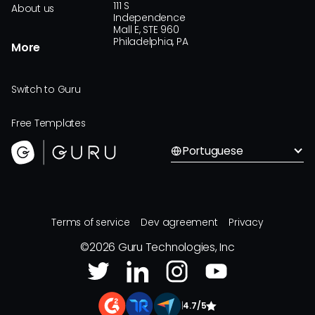
111 S
About us
Independence
Mall E, STE 960
Philadelphia, PA
More
Switch to Guru
Free Templates
Portuguese
Terms of service
Dev agreement
Privacy
©
2026
Guru Technologies, Inc
|
4.7/5