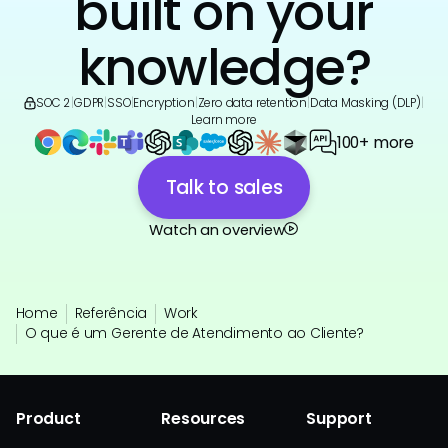
built on your
knowledge?
SOC 2
|
GDPR
|
SSO
|
Encryption
|
Zero data retention
|
Data Masking (DLP)
|
Learn more
100+ more
Talk to sales
Watch an overview
Home
Referência
Work
O que é um Gerente de Atendimento ao Cliente?
Product
Resources
Support