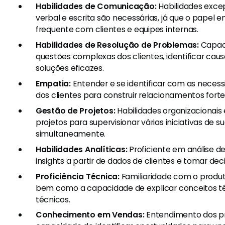
Habilidades de Comunicação:
Habilidades exce
verbal e escrita são necessárias, já que o papel e
frequente com clientes e equipes internas.
Habilidades de Resolução de Problemas:
Capaci
questões complexas dos clientes, identificar caus
soluções eficazes.
Empatia:
Entender e se identificar com as neces
dos clientes para construir relacionamentos fort
Gestão de Projetos:
Habilidades organizacionais
projetos para supervisionar várias iniciativas de s
simultaneamente.
Habilidades Analíticas:
Proficiente em análise d
insights a partir de dados de clientes e tomar de
Proficiência Técnica:
Familiaridade com o produt
bem como a capacidade de explicar conceitos té
técnicos.
Conhecimento em Vendas:
Entendimento dos pr