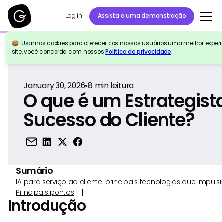
Log in
Assista a uma demonstração
Usamos cookies para oferecer aos nossos usuários uma melhor experiê
Voltar para a referência
site, você concorda com nossos
Política de privacidade
.
January 30, 2026
•
8
min leitura
O que é um Estrategist
Sucesso do Cliente?
Sumário
IA para serviço ao cliente: principais tecnologias que imp
Principais pontos
Introdução