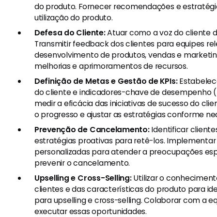
do produto. Fornecer recomendações e estratégi
utilização do produto.
Defesa do Cliente:
Atuar como a voz do cliente d
Transmitir feedback dos clientes para equipes rel
desenvolvimento de produtos, vendas e marketi
melhorias e aprimoramentos de recursos.
Definição de Metas e Gestão de KPIs:
Estabelec
do cliente e indicadores-chave de desempenho (K
medir a eficácia das iniciativas de sucesso do cli
o progresso e ajustar as estratégias conforme ne
Prevenção de Cancelamento:
Identificar client
estratégias proativas para retê-los. Implementar
personalizadas para atender a preocupações espe
prevenir o cancelamento.
Upselling e Cross-Selling:
Utilizar o conhecimen
clientes e das características do produto para id
para upselling e cross-selling. Colaborar com a 
executar essas oportunidades.