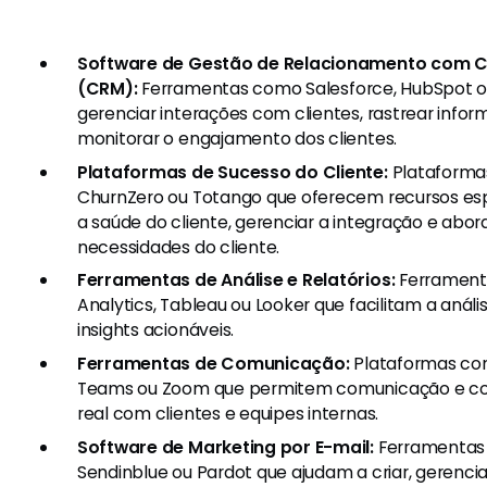
Software de Gestão de Relacionamento com C
(CRM):
Ferramentas como Salesforce, HubSpot o
gerenciar interações com clientes, rastrear infor
monitorar o engajamento dos clientes.
Plataformas de Sucesso do Cliente:
Plataforma
ChurnZero ou Totango que oferecem recursos esp
a saúde do cliente, gerenciar a integração e abo
necessidades do cliente.
Ferramentas de Análise e Relatórios:
Ferrament
Analytics, Tableau ou Looker que facilitam a anál
insights acionáveis.
Ferramentas de Comunicação:
Plataformas com
Teams ou Zoom que permitem comunicação e c
real com clientes e equipes internas.
Software de Marketing por E-mail:
Ferramentas
Sendinblue ou Pardot que ajudam a criar, gerenc