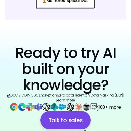
Melhores Aplicativos
Ready to try AI
built on your
knowledge?
SOC 2
|
GDPR
|
SSO
|
Encryption
|
Zero data retention
|
Data Masking (DLP)
|
Learn more
100+ more
Talk to sales