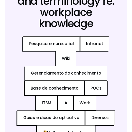
and terminology re:
workplace
knowledge
Pesquisa empresarial
Intranet
Wiki
Gerenciamento do conhecimento
Base de conhecimento
POCs
ITSM
IA
Work
Guias e dicas do aplicativo
Diversos