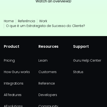
Watch an overview
Home
Referência
Work
O que é um Estrategista de Sucesso do Cliente?
Product
Resources
Support
Pricing
Learn
Guru Help Center
How Guru works
Customers
Status
Integrations
Reference
All features
Developers
All solutions
Community