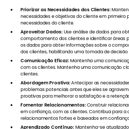
Priorizar as Necessidades dos Clientes:
Manten
necessidades e objetivos do cliente em primeiro pl
necessidades do cliente.
Aproveitar Dados:
Use análise de dados para obt
comportamento dos clientes e identificar áreas p
os dados para obter informações sobre o compo
dos clientes, habilitando uma tomada de decisão 
Comunicação Eficaz:
Mantenha uma comunicação
com os clientes. Mantenha uma comunicação cla
clientes.
Abordagem Proativa:
Antecipar as necessidades
problemas potenciais antes que eles se agravem
proativas para melhorar a satisfação e a retenção
Fomentar Relacionamentos:
Construir relacion
em confiança, com os clientes. Contribua para a
relacionamentos fortes e baseados em confiança
Aprendizado Contínuo:
Mantenha-se atualizado 