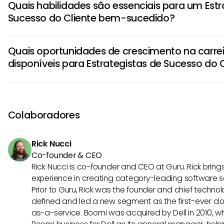
Quais habilidades são essenciais para um Estr
cliente, desenvolver planos de sucesso, realizar check-ins
Sucesso do Cliente bem-sucedido?
para identificar tendências e abordar proativamente as 
para garantir satisfação e lealdade a longo prazo.
As principais habilidades para um Estrategista de Sucesso
Quais oportunidades de crescimento na carrei
comunicação forte, construção de relacionamentos, reso
disponíveis para Estrategistas de Sucesso do 
análise de dados, gestão de projetos e conhecimento de 
cliente, empático e adaptável também são característica
Estrategistas de Sucesso do Cliente podem progredir pa
neste papel.
de Sucesso do Cliente, Diretor de Sucesso do Cliente ou 
do Cliente. Além disso, existem oportunidades em consult
Colaboradores
ou empreendedorismo para aqueles que buscam diversific
profissionais.
Rick Nucci
Co-founder & CEO
Rick Nucci is co-founder and CEO at Guru. Rick bring
experience in creating category-leading software 
Prior to Guru, Rick was the founder and chief technol
defined and led a new segment as the first-ever clo
as-a-service. Boomi was acquired by Dell in 2010, wh