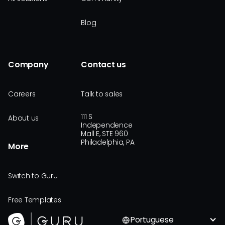
Blog
Company
Contact us
Careers
Talk to sales
111 S
About us
Independence
Mall E, STE 960
Philadelphia, PA
More
Switch to Guru
Free Templates
Portuguese