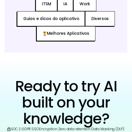
ITSM
IA
Work
Guias e dicas do aplicativo
Diversos
Melhores Aplicativos
Ready to try AI
built on your
knowledge?
SOC 2
|
GDPR
|
SSO
|
Encryption
|
Zero data retention
|
Data Masking (DLP)
|