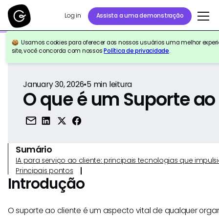
Log in
Assista a uma demonstração
Usamos cookies para oferecer aos nossos usuários uma melhor experiê
Voltar para a referência
site, você concorda com nossos
Política de privacidade
.
January 30, 2026
•
5
min leitura
O que é um Suporte ao 
Sumário
IA para serviço ao cliente: principais tecnologias que imp
Principais pontos
Introdução
O suporte ao cliente é um aspecto vital de qualquer organ