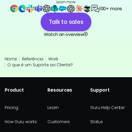
Learn more
100+ more
Talk to sales
Watch an overview
Home
Referência
Work
O que é um Suporte ao Cliente?
Product
Resources
Support
Pricing
Learn
Guru Help Center
How Guru works
Customers
Status