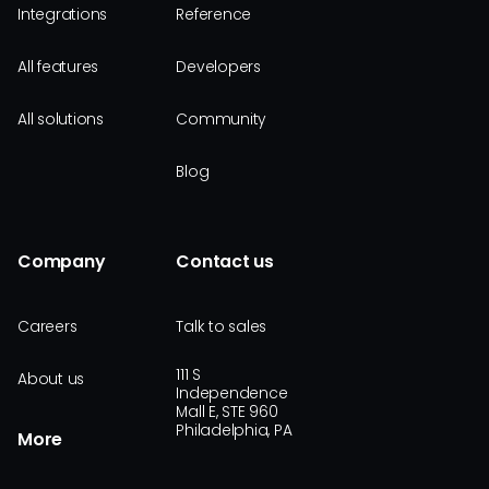
Integrations
Reference
All features
Developers
All solutions
Community
Blog
Company
Contact us
Careers
Talk to sales
111 S
About us
Independence
Mall E, STE 960
Philadelphia, PA
More