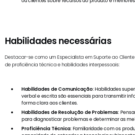
ou clientes sobre recursos do produto e melhores 
Habilidades necessárias
Destacar-se como um Especialista em Suporte ao Clien
de proficiência técnica e habilidades interpessoais:
Habilidades de Comunicação
: Habilidades sup
verbal e escrita são essenciais para transmitir in
forma clara aos clientes.
Habilidades de Resolução de Problemas
: Pensa
para diagnosticar problemas e determinar as mel
Proficiência Técnica
: Familiaridade com os prod