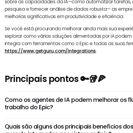
sobre as capacidades da IA—como automatizar tarefas, 
pesquisa e fornecer análise de dados robusta— as empr
melhorias significativas em produtividade e eficiência.
Se você está procurando melhorar ainda mais sua experiê
explorar como várias soluções alimentadas por IA podem 
integra com ferramentas como o Epic e todas as suas fer
https://www.getguru.com/integrations
.
Principais pontos 🔑🥡🍕
Como os agentes de IA podem melhorar os fl
trabalho do Epic?
Agentes de IA podem agilizar tarefas rotineiras no Epic a
Quais são alguns dos principais benefícios do
como entrada de dados, agendamento e lembretes. Ao re