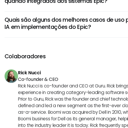
quando integrados aos sistemas Epic?
eles liberam tempo para os profissionais de saúde se co
paciente e na tomada de decisões complexas.
Integrar agentes de IA com o Epic leva a um aumento da e
Quais são alguns dos melhores casos de uso 
economia de custos. Esses agentes podem fornecer insig
IA em implementações do Epic?
melhorar a gestão de dados, aprimorar as interações com
tomada de decisões ao alavancar a análise de dados.
Os agentes de IA podem ser especialmente benéficos no 
cuidado personalizado ao paciente, previsões analíticas 
agilização de processos administrativos, melhoria da pre
Colaboradores
aumento da interoperabilidade entre diferentes sistemas
Rick Nucci
Co-founder & CEO
Rick Nucci is co-founder and CEO at Guru. Rick bring
experience in creating category-leading software 
Prior to Guru, Rick was the founder and chief technol
defined and led a new segment as the first-ever clo
as-a-service. Boomi was acquired by Dell in 2010, wh
Boomi business for Dell as its general manager, help
into the industry leader it is today. Rick frequently s