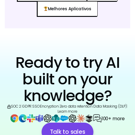
Melhores Aplicativos
Ready to try AI
built on your
knowledge?
SOC 2
|
GDPR
|
SSO
|
Encryption
|
Zero data retention
|
Data Masking (DLP)
|
Learn more
100+ more
Talk to sales