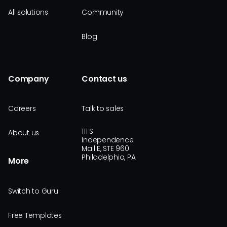
All solutions
Community
Blog
Company
Contact us
Careers
Talk to sales
111 S
About us
Independence
Mall E, STE 960
Philadelphia, PA
More
Switch to Guru
Free Templates