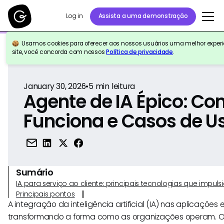
Log in
Assista a uma demonstração
Usamos cookies para oferecer aos nossos usuários uma melhor experiê
Voltar para a referência
site, você concorda com nossos
Política de privacidade
.
January 30, 2026
•
5
min leitura
Agente de IA Épico: C
Funciona e Casos de U
Sumário
IA para serviço ao cliente: principais tecnologias que imp
Principais pontos
A integração da inteligência artificial (IA) nas aplicações
transformando a forma como as organizações operam. O