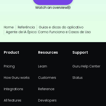
Watch an overview
Home
Referência
Guias e dicas do aplicativo
Agente de IA Épico: Como Funciona e Casos de Uso
Product
Resources
Support
Pricing
Learn
Guru Help Center
How Guru works
Customers
Status
Integrations
Reference
All features
Developers