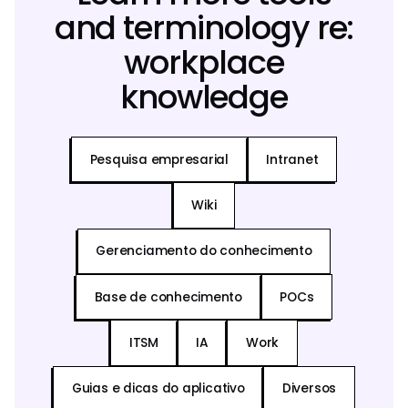
and terminology re:
workplace
knowledge
Pesquisa empresarial
Intranet
Wiki
Gerenciamento do conhecimento
Base de conhecimento
POCs
ITSM
IA
Work
Guias e dicas do aplicativo
Diversos