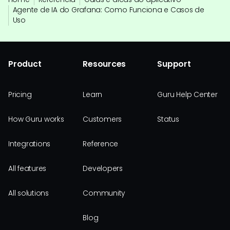
Agente de IA do Grafana: Como Funciona e Casos de
Uso
Product
Resources
Support
Pricing
Learn
Guru Help Center
How Guru works
Customers
Status
Integrations
Reference
All features
Developers
All solutions
Community
Blog