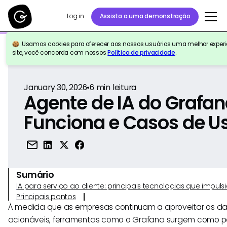
Log in
Assista a uma demonstração
Usamos cookies para oferecer aos nossos usuários uma melhor experiê
Voltar para a referência
site, você concorda com nossos
Política de privacidade
.
January 30, 2026
•
6
min leitura
Agente de IA do Grafa
Funciona e Casos de U
Sumário
IA para serviço ao cliente: principais tecnologias que imp
Principais pontos
À medida que as empresas continuam a aproveitar os dad
acionáveis, ferramentas como o Grafana surgem como pa