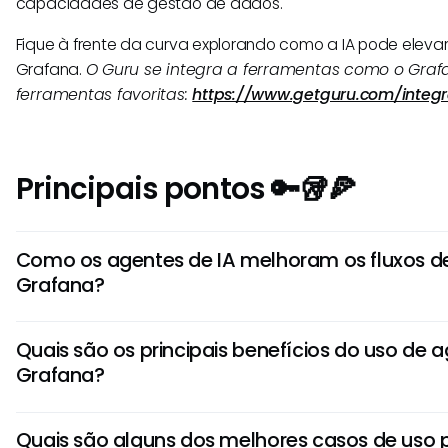
capacidades de gestão de dados.
Fique à frente da curva explorando como a IA pode eleva
Grafana.
O Guru se integra a ferramentas como o Graf
ferramentas favoritas:
https://www.getguru.com/integr
Principais pontos 🔑🥡🍕
Como os agentes de IA melhoram os fluxos d
Grafana?
Os agentes de IA no Grafana oferecem insights automat
Quais são os principais benefícios do uso de a
anomalias e capacidades preditivas. Eles melhoram a vi
Grafana?
alertas e resolução de problemas aproveitando algorit
otimizar o desempenho e simplificar operações.
Os agentes de IA no Grafana fornecem análises em temp
Quais são alguns dos melhores casos de uso 
proativo e recomendações inteligentes. Eles possibilita