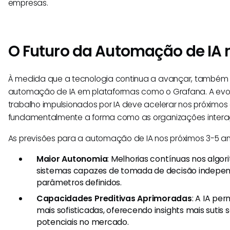
empresas.
O Futuro da Automação de IA 
À medida que a tecnologia continua a avançar, também 
automação de IA em plataformas como o Grafana. A evol
trabalho impulsionados por IA deve acelerar nos próximo
fundamentalmente a forma como as organizações inter
As previsões para a automação de IA nos próximos 3-5 an
Maior Autonomia
: Melhorias contínuas nos algor
sistemas capazes de tomada de decisão indepen
parâmetros definidos.
Capacidades Preditivas Aprimoradas
: A IA per
mais sofisticadas, oferecendo insights mais suti
potenciais no mercado.