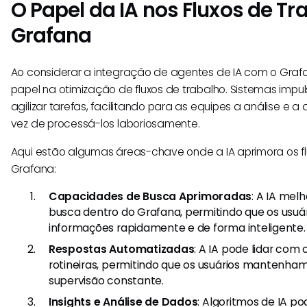
O Papel da IA nos Fluxos de Tr
Grafana
Ao considerar a integração de agentes de IA com o Grafa
papel na otimização de fluxos de trabalho. Sistemas impu
agilizar tarefas, facilitando para as equipes a análise 
vez de processá-los laboriosamente.
Aqui estão algumas áreas-chave onde a IA aprimora os fl
Grafana:
Capacidades de Busca Aprimoradas
: A IA mel
busca dentro do Grafana, permitindo que os usu
informações rapidamente e de forma inteligente.
Respostas Automatizadas
: A IA pode lidar com
rotineiras, permitindo que os usuários mantenha
supervisão constante.
Insights e Análise de Dados
: Algoritmos de IA p