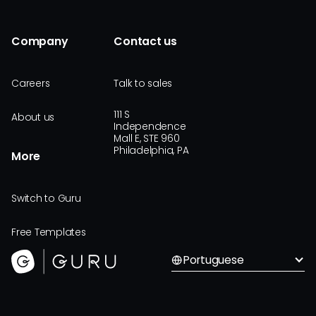
Company
Contact us
Careers
Talk to sales
111 S
About us
Independence
Mall E, STE 960
Philadelphia, PA
More
Switch to Guru
Free Templates
Portuguese