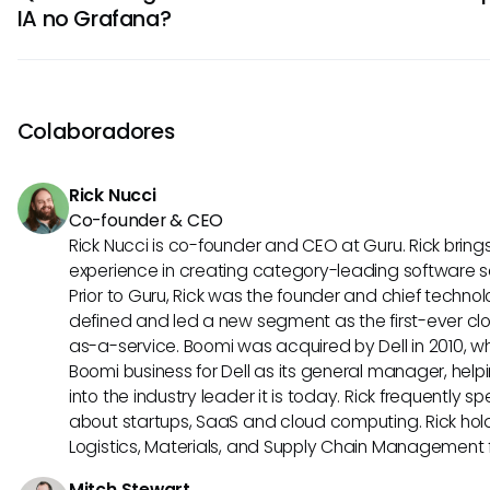
IA no Grafana?
baseadas em dados, reduzem o esforço manual e aumen
operacional ao identificar padrões e tendências nos da
Os agentes de IA no Grafana se destacam em casos de
de capacidade, otimização de recursos e ajuste de dese
destacam na detecção de anomalias, previsão e análise 
Colaboradores
os inestimáveis para operações de TI e tarefas de business
Rick Nucci
Co-founder & CEO
Rick Nucci is co-founder and CEO at Guru. Rick bring
experience in creating category-leading software 
Prior to Guru, Rick was the founder and chief technol
defined and led a new segment as the first-ever clo
as-a-service. Boomi was acquired by Dell in 2010, wh
Boomi business for Dell as its general manager, help
into the industry leader it is today. Rick frequently s
about startups, SaaS and cloud computing. Rick hold
Logistics, Materials, and Supply Chain Management f
Mitch Stewart