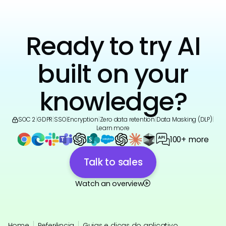
Ready to try AI
built on your
knowledge?
SOC 2
|
GDPR
|
SSO
|
Encryption
|
Zero data retention
|
Data Masking (DLP)
|
Learn more
100+ more
Talk to sales
Watch an overview
Home
Referência
Guias e dicas do aplicativo