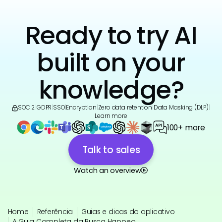
Ready to try AI
built on your
knowledge?
SOC 2
|
GDPR
|
SSO
|
Encryption
|
Zero data retention
|
Data Masking (DLP)
|
Learn more
100+ more
Talk to sales
Watch an overview
Home
Referência
Guias e dicas do aplicativo
A Guia Completa da Busca Happeo