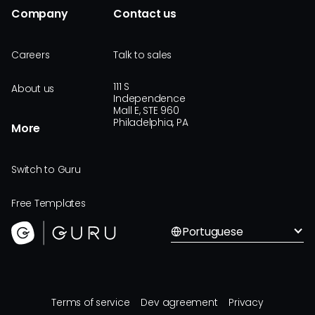
Company
Contact us
Careers
Talk to sales
111 S
About us
Independence
Mall E, STE 960
Philadelphia, PA
More
Switch to Guru
Free Templates
Portuguese
Terms of service
Dev agreement
Privacy