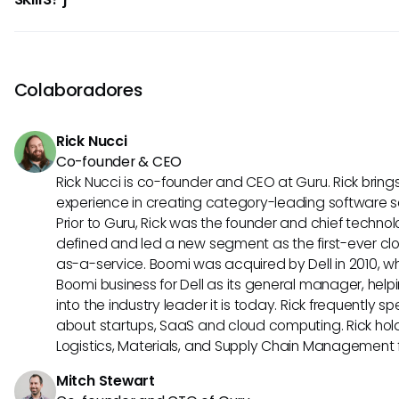
searches accordingly.
Yes, Happeo provides various resources and training mater
users maximize their use of the platform. Exploring these 
understanding of search functionalities and help you levera
Colaboradores
potential.
Rick Nucci
Co-founder & CEO
Rick Nucci is co-founder and CEO at Guru. Rick bring
experience in creating category-leading software 
Prior to Guru, Rick was the founder and chief technol
defined and led a new segment as the first-ever clo
as-a-service. Boomi was acquired by Dell in 2010, wh
Boomi business for Dell as its general manager, help
into the industry leader it is today. Rick frequently s
about startups, SaaS and cloud computing. Rick hold
Logistics, Materials, and Supply Chain Management f
Mitch Stewart