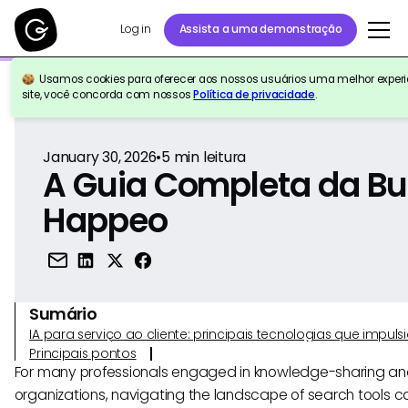
Log in
Assista a uma demonstração
Usamos cookies para oferecer aos nossos usuários uma melhor experiê
Voltar para a referência
site, você concorda com nossos
Política de privacidade
.
January 30, 2026
•
5
min leitura
A Guia Completa da B
Happeo
Sumário
IA para serviço ao cliente: principais tecnologias que imp
Principais pontos
For many professionals engaged in knowledge-sharing and 
organizations, navigating the landscape of search tools 