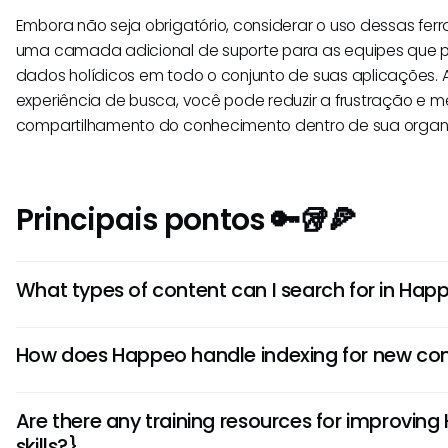
Embora não seja obrigatório, considerar o uso dessas fe
uma camada adicional de suporte para as equipes que
dados holídicos em todo o conjunto de suas aplicações. 
experiência de busca, você pode reduzir a frustração e m
compartilhamento do conhecimento dentro de sua organ
Principais pontos 🔑🥡🍕
What types of content can I search for in Hap
Happeo allows users to search for a variety of content typ
How does Happeo handle indexing for new co
to retrieve all relevant results based on your query.
Happeo indexing updates may not happen instantaneousl
Are there any training resources for improvin
some time to be indexed. Regular users should be aware of
skills?}