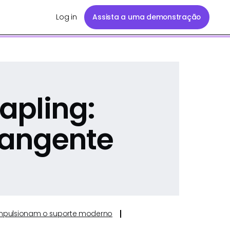
Log in
Assista a uma demonstração
apling:
angente
e impulsionam o suporte moderno