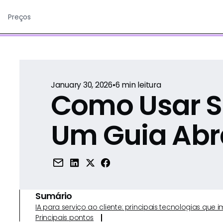
Preços
January 30, 2026
•
6
min leitura
Como Usar S
Um Guia Abr
Sumário
IA para serviço ao cliente: principais tecnologias qu
Principais pontos