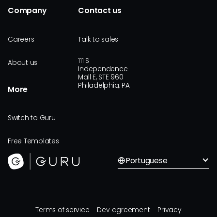
Company
Contact us
Careers
Talk to sales
111 S
About us
Independence
Mall E, STE 960
Philadelphia, PA
More
Switch to Guru
Free Templates
Portuguese
Terms of service
Dev agreement
Privacy