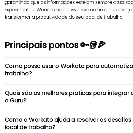
garantindo que as informações estejam sempre atualizad
Experimente o Workato hoje e vivencie como a automação
transformar a produtividade do seu local de trabalho.
Principais pontos 🔑🥡🍕
Como posso usar o Workato para automatizar
trabalho?
Para automatizar fluxos de trabalho com o Workato, co
Quais são as melhores práticas para integra
receita. Especifique o evento acionador e as ações subs
o Guru?
realizadas automaticamente. Configure as condições 
cuidadosamente para garantir uma automação suave da
Ao integrar o Workato com o Guru, siga as melhores prát
Como o Workato ajuda a resolver os desafio
campos de dados com precisão, configurar mecanismos 
local de trabalho?
testar a integração cuidadosamente antes de implantá