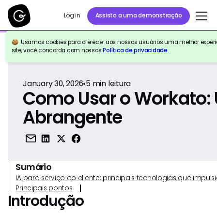
Log in
Assista a uma demonstração
Usamos cookies para oferecer aos nossos usuários uma melhor experiê
Voltar para a referência
site, você concorda com nossos
Política de privacidade
.
January 30, 2026
•
5
min leitura
Como Usar o Workato:
Abrangente
Sumário
IA para serviço ao cliente: principais tecnologias que imp
Principais pontos
Introdução