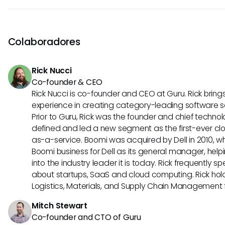
vivo. É importante garantir que a transferência de dados 
O Workato ajuda a resolver desafios modernos do local de
seja perfeita e precisa.
integração perfeita entre diversos aplicativos e platafor
repetitivas e melhorando a eficiência geral dos fluxos de
Colaboradores
de conectar sistemas díspares e simplificar processos o
valiosa para aumentar a produtividade no dinâmico ambie
Rick Nucci
Co-founder & CEO
Rick Nucci is co-founder and CEO at Guru. Rick bring
experience in creating category-leading software 
Prior to Guru, Rick was the founder and chief technol
defined and led a new segment as the first-ever clo
as-a-service. Boomi was acquired by Dell in 2010, wh
Boomi business for Dell as its general manager, help
into the industry leader it is today. Rick frequently s
about startups, SaaS and cloud computing. Rick hold
Logistics, Materials, and Supply Chain Management f
Mitch Stewart
Co-founder and CTO of Guru