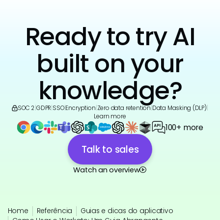
Ready to try AI
built on your
knowledge?
SOC 2
|
GDPR
|
SSO
|
Encryption
|
Zero data retention
|
Data Masking (DLP)
|
Learn more
100+ more
Talk to sales
Watch an overview
Home
Referência
Guias e dicas do aplicativo