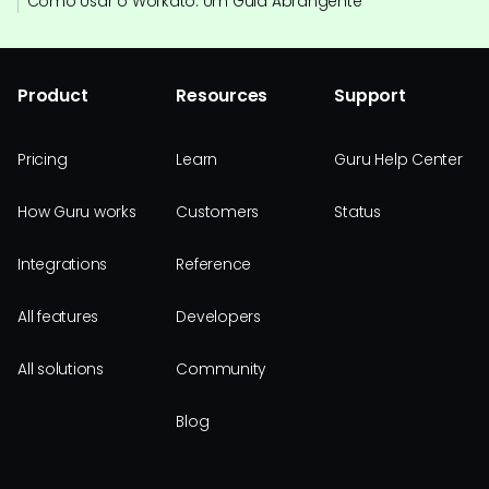
Como Usar o Workato: Um Guia Abrangente
Product
Resources
Support
Pricing
Learn
Guru Help Center
How Guru works
Customers
Status
Integrations
Reference
All features
Developers
All solutions
Community
Blog