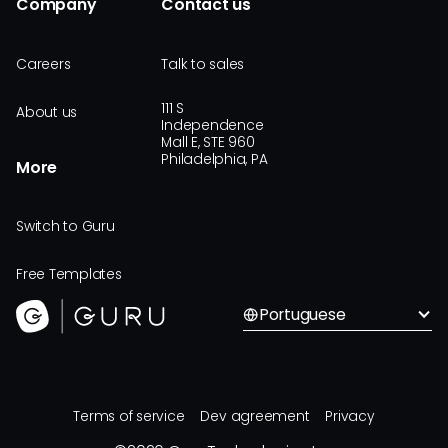
Company
Contact us
Careers
Talk to sales
111 S
About us
Independence
Mall E, STE 960
Philadelphia, PA
More
Switch to Guru
Free Templates
Portuguese
Terms of service
Dev agreement
Privacy