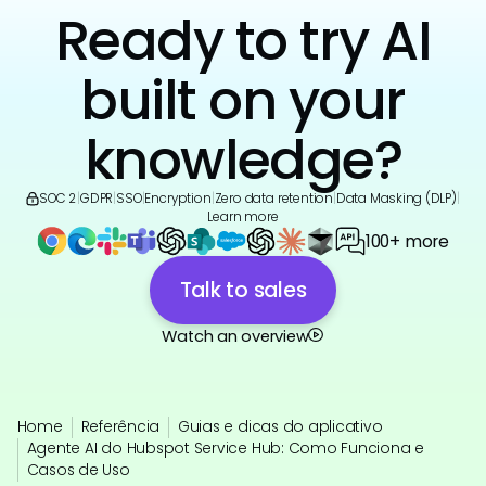
Ready to try AI
built on your
knowledge?
SOC 2
|
GDPR
|
SSO
|
Encryption
|
Zero data retention
|
Data Masking (DLP)
|
Learn more
100+ more
Talk to sales
Watch an overview
Home
Referência
Guias e dicas do aplicativo
Agente AI do Hubspot Service Hub: Como Funciona e
Casos de Uso