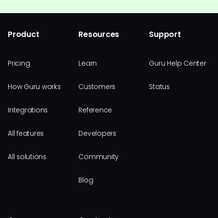
Product
Resources
Support
Pricing
Learn
Guru Help Center
How Guru works
Customers
Status
Integrations
Reference
All features
Developers
All solutions
Community
Blog