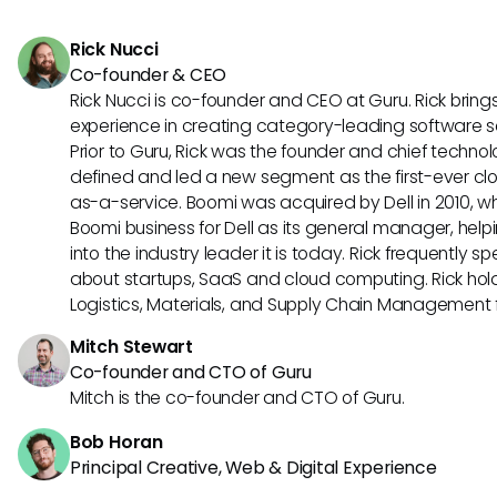
destacam em facilitar opções de autoatendimento, melho
equipe e proporcionar uma experiência contínua ao client
Rick Nucci
Co-founder & CEO
Rick Nucci is co-founder and CEO at Guru. Rick bring
experience in creating category-leading software 
Prior to Guru, Rick was the founder and chief technol
defined and led a new segment as the first-ever clo
as-a-service. Boomi was acquired by Dell in 2010, wh
Boomi business for Dell as its general manager, help
into the industry leader it is today. Rick frequently s
about startups, SaaS and cloud computing. Rick hold
Logistics, Materials, and Supply Chain Management f
Mitch Stewart
Co-founder and CTO of Guru
Mitch is the co-founder and CTO of Guru.
Bob Horan
Principal Creative, Web & Digital Experience