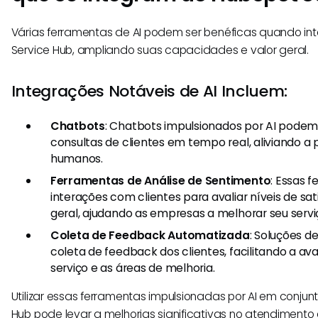
Várias ferramentas de AI podem ser benéficas quando i
Service Hub, ampliando suas capacidades e valor geral.
Integrações Notáveis de AI Incluem:
Chatbots
: Chatbots impulsionados por AI podem 
consultas de clientes em tempo real, aliviando a
humanos.
Ferramentas de Análise de Sentimento
: Essas 
interações com clientes para avaliar níveis de sa
geral, ajudando as empresas a melhorar seu servi
Coleta de Feedback Automatizada
: Soluções d
coleta de feedback dos clientes, facilitando a ava
serviço e as áreas de melhoria.
Utilizar essas ferramentas impulsionadas por AI em conju
Hub pode levar a melhorias significativas no atendimen