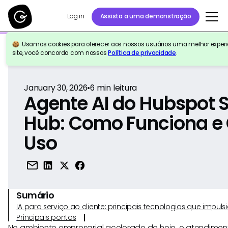
Log in
Assista a uma demonstração
Usamos cookies para oferecer aos nossos usuários uma melhor experiê
Voltar para a referência
site, você concorda com nossos
Política de privacidade
.
January 30, 2026
•
6
min leitura
Agente AI do Hubspot S
Hub: Como Funciona e
Uso
Sumário
IA para serviço ao cliente: principais tecnologias que imp
Principais pontos
No ambiente empresarial acelerado de hoje, o atendiment