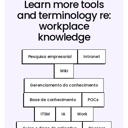
Learn more tools
and terminology re:
workplace
knowledge
Pesquisa empresarial
Intranet
Wiki
Gerenciamento do conhecimento
Base de conhecimento
POCs
ITSM
IA
Work