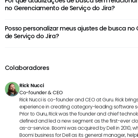
Por que atualizações de busca sem relacion
claras e precisas, aplique filtros de forma regular e faça
no Gerenciamento de Serviço do Jira?
suave para capturar variações nas suas incòs." "Manten
dados indexados para garantir resultados de busca em t
"Os resultados de busca irrelevante podem surgir do tipo 
Posso personalizar meus ajustes de busca n
utilizada nos sistemas." "As variações no input podem ta
de Serviço do Jira?
forma como os dados são indexados, impactando a qual
busca." "Aprimorar suas palavras-chave e filtros de busca
"Embora existam limitações para a customização dentro 
problema."
Jira, os usuários podem aproveitar as tags, os filtros de 
para refinar suas buscas." "No entanto, os usuários algu
Colaboradores
desejo de mais opções de busca personalizadas em co
necessidades organizacionais."
Rick Nucci
Co-founder & CEO
Rick Nucci is co-founder and CEO at Guru. Rick bring
experience in creating category-leading software 
Prior to Guru, Rick was the founder and chief technol
defined and led a new segment as the first-ever clo
as-a-service. Boomi was acquired by Dell in 2010, wh
Boomi business for Dell as its general manager, help