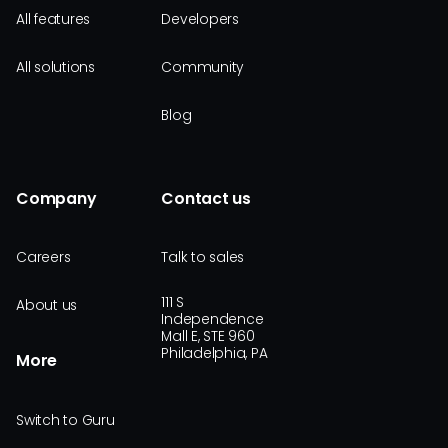
All features
Developers
All solutions
Community
Blog
Company
Contact us
Careers
Talk to sales
111 S
About us
Independence
Mall E, STE 960
Philadelphia, PA
More
Switch to Guru