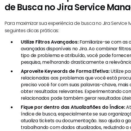
de Busca no Jira Service Ma
Para maximizar sua experiência de busca no Jira Service
seguintes dicas práticas:
Utilize Filtros Avançados:
Familiarize-se com as 
avançadas disponíveis no Jira. Ao combinar filtro
tipo de problema e atribuído, você pode fornece
pesquisa, melhorando drasticamente a relevância
Aproveite Keywords de Forma Efetiva:
Utilize p
relacionadas aos problemas que você está proc
preciso você for com suas palavras-chave, mais 
obter resultados relevantes. Experimentando co
relacionados pode também gerar resultados úteis
Fique por dentro das Atualizañões do Índice:
At
índice de busca, especialmente se sua organiza
atualiza tickets ou documentação. Isso ajuda a ga
trabalhando com dados atualizados, reduzindo a