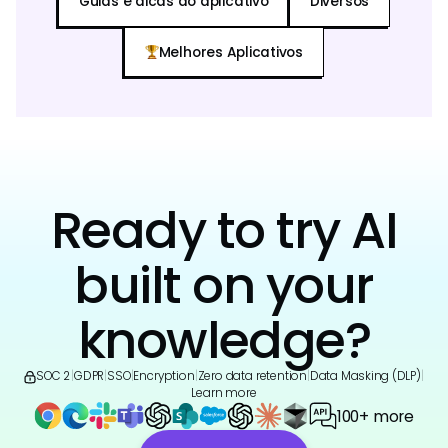
Guias e dicas do aplicativo
Diversos
Melhores Aplicativos
Ready to try AI
built on your
knowledge?
SOC 2
|
GDPR
|
SSO
|
Encryption
|
Zero data retention
|
Data Masking (DLP)
|
Learn more
100+ more