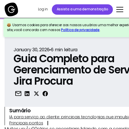
Log in
Assista a uma demonstração
Usamos cookies para oferecer aos nossos usuários uma melhor experiê
Voltar para a referência
site, você concorda com nossos
Política de privacidade
.
January 30, 2026
•
6
min leitura
Guia Completo para
Gerenciamento de Serv
Jira Procura
Sumário
IA para serviço ao cliente: principais tecnologias que imp
Principais pontos
Muitos usu\u00e1rios se encontram lidando com a compl